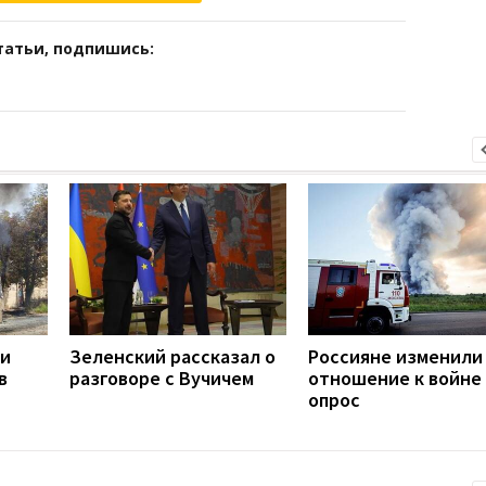
татьи, подпишись:
ли
Зеленский рассказал о
Россияне изменили
в
разговоре с Вучичем
отношение к войне 
опрос