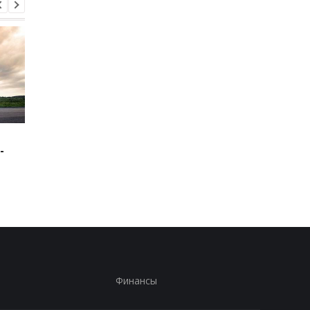
Зеленский: США будут
В Буковине задержа
-
поставлять ракеты для
мужчину, который
Patriot
ранил двух
полицейских
Финансы