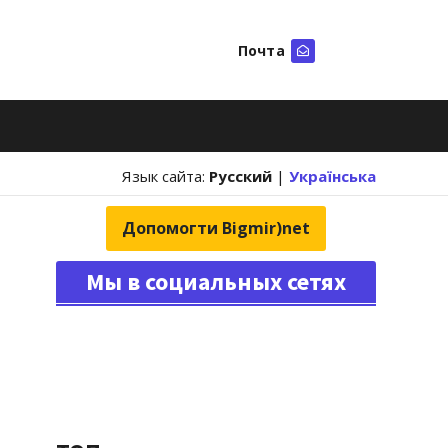
Почта
Искать
Язык сайта:
Русский
|
Українська
Допомогти Bigmir)net
Мы в социальных сетях