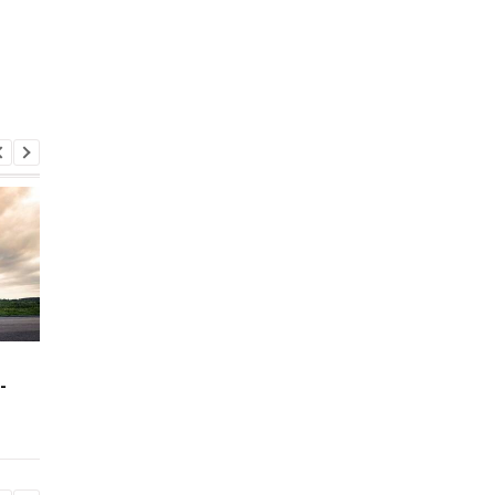
Зеленский: США будут
В Буковине задержа
-
поставлять ракеты для
мужчину, который
Patriot
ранил двух
полицейских