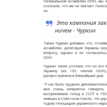
Генеральной ассамблеи ООН, мы за
осознали, что им не хватает голос
он.
Эта кампания зако
ничем - Чуркин
Также Чуркин добавил, что, отчая
ассамблеи, делегация Украины ре
вопросу, однако и ее согласилос
ООН.
Чуркин также уточнил, что по его 
Украину (из 192 членов ООН)
распространена в ближайшие дни.
"У нас было трудное дипломатическ
мне очень неприятно говорить
воспринимали голод в СССР в 193
живших в Советском Союзе... Но укр
годов) геноцидом украинского нар