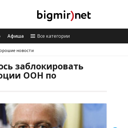
о
Афиша
Все категории
орошие новости
ось заблокировать
юции ООН по