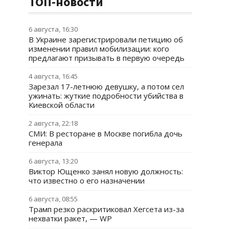
ТОП-новости
6 августа, 16:30
В Украине зарегистрировали петицию об
изменении правил мобилизации: кого
предлагают призывать в первую очередь
4 августа, 16:45
Зарезал 17-летнюю девушку, а потом сел
ужинать: жуткие подробности убийства в
Киевской области
2 августа, 22:18
СМИ: В ресторане в Москве погибла дочь
генерала
6 августа, 13:20
Виктор Ющенко занял новую должность:
что известно о его назначении
6 августа, 08:55
Трамп резко раскритиковал Хегсета из-за
нехватки ракет, — WP