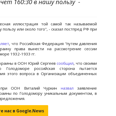
счет 160:30 в нашу пользу -
ресная иллюстрация той самой так называемой
у пользу или около того", - сказал постпред РФ при
вляет
, что Российская Федерация “путем давления
раину права вынести на рассмотрение сессии
оре 1932-1933 гг.
Украины в ООН Юрий Сергеев
сообщил
, что своими
о Голодоморе российская сторона пытается
ния этого вопроса в Организации объединенных
Ф при ООН Виталий Чуркин
назвал
заявление
раины по Голодомору уникальным документом, в
 предложения.
е нас в Google.News