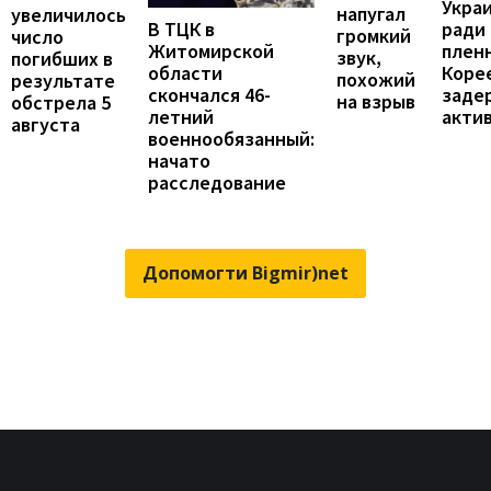
Укра
напугал
увеличилось
В ТЦК в
ради
громкий
число
Житомирской
пленн
звук,
погибших в
области
Коре
похожий
результате
скончался 46-
заде
на взрыв
обстрела 5
летний
акти
августа
военнообязанный:
начато
расследование
Допомогти Bigmir)net