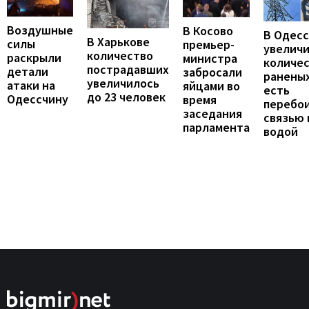
Воздушные
В Косово
В Одес
В Харькове
силы
премьер-
увелич
количество
раскрыли
министра
количе
пострадавших
детали
забросали
раненых
увеличилось
атаки на
яйцами во
есть
до 23 человек
Одессчину
время
перебои
заседания
связью 
парламента
водой