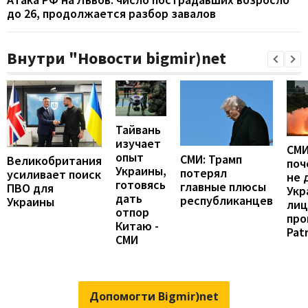
до 26, продолжается разбор завалов
Внутри "Новости bigmir)net
Тайвань
изучает
СМИ
опыт
СМИ: Трамп
Великобритания
поч
Украины,
потерял
усиливает поиск
не 
готовясь
главные плюсы
ПВО для
Укр
дать
республиканцев
Украины
лиц
отпор
про
Китаю -
Patr
СМИ
Допомогти Bigmir)net