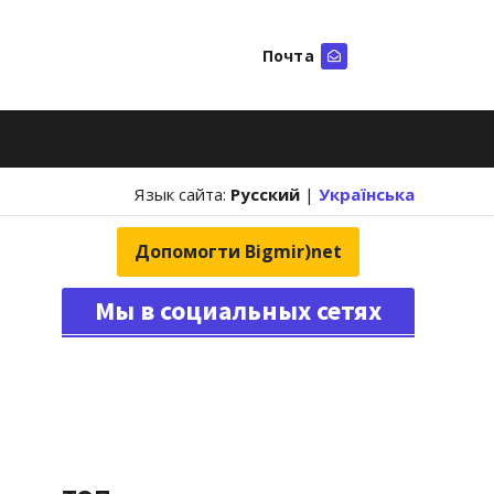
Почта
Искать
Язык сайта:
Русский
|
Українська
Допомогти Bigmir)net
Мы в социальных сетях