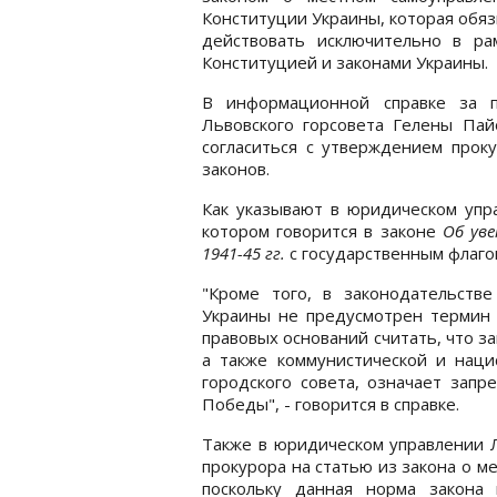
Конституции Украины, которая обяз
действовать исключительно в ра
Конституцией и законами Украины.
В информационной справке за п
Львовского горсовета Гелены Пайо
согласиться с утверждением про
законов.
Как указывают в юридическом упр
котором говорится в законе
Об уве
1941-45 гг.
с государственным флаго
"Кроме того, в законодательств
Украины не предусмотрен термин к
правовых оснований считать, что з
а также коммунистической и наци
городского совета, означает запр
Победы", - говорится в справке.
Также в юридическом управлении Л
прокурора на статью из закона о м
поскольку данная норма закона