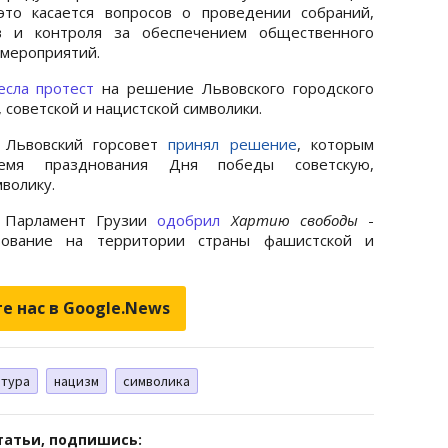
это касается вопросов о проведении собраний,
ов и контроля за обеспечением общественного
 мероприятий.
есла протест
на решение Львовского городского
 советской и нацистской символики.
 Львовский горсовет
принял решение
, которым
емя празднования Дня победы советскую,
волику.
, Парламент Грузии
одобрил
Хартию свободы
-
зование на территории страны фашистской и
е нас в Google.News
атура
нацизм
символика
татьи, подпишись: