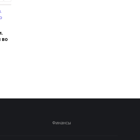
.
 во
Корецький анонсировал
В Павлограде удар 
изменения для
уничтожил депо
учителей и студентов
Укрпочты: погибли д
сотрудницы
Финансы