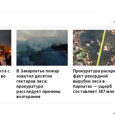
кта с
В Закарпатье пожар
Прокуратура раскр
 во
охватил десятки
факт рекордной
гектаров леса:
вырубки леса в
прокуратура
Карпатах — ущерб
расследует причины
составляет 387 млн
возгорания