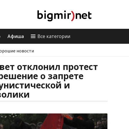
о
Афиша
Все категории
орошие новости
вет отклонил протест
решение о запрете
унистической и
волики