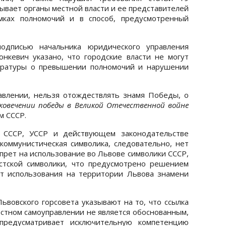
ывает органы местной власти и ее представителей
мках полномочий и в способ, предусмотренный
одписью начальника юридического управления
нкевич указано, что городские власти не могут
куратуры о превышении полномочий и нарушении
авлении, нельзя отождествлять знамя Победы, о
ковечении победы в Великой Отечественной войне
м СССР.
е СССР, УССР и действующем законодательстве
оммунистическая символика, следовательно, нет
апрет на использование во Львове символики СССР,
стской символики, что предусмотрено решением
ет использования на территории Львова знамени
ьвовского горсовета указывают на то, что ссылка
естном самоуправлении не является обоснованным,
 предусматривает исключительную компетенцию