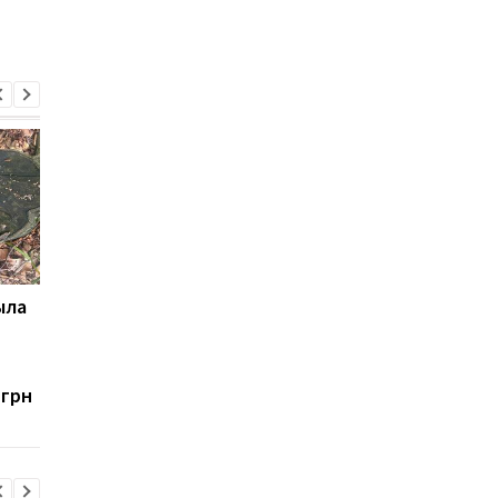
ыла
Во Львове «Шахед»
Взрыв во Львове при
попал в здание СБУ:
к временным перебо
подробности
с газоснабжением в
городе
 грн