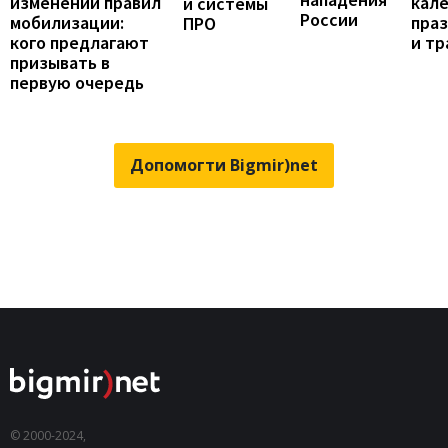
изменении правил
кал
и системы
России
мобилизации:
пра
ПРО
кого предлагают
и т
призывать в
первую очередь
Допомогти Bigmir)net
© 2000-2024,