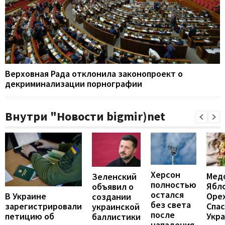
Верховная Рада отклонила законопроект о
декриминализации порнографии
Внутри "Новости bigmir)net
Херсон
Мед
Зеленский
полностью
Ябл
объявил о
остался
В Украине
Оре
создании
без света
зарегистрировали
Спас
украинской
после
петицию об
Укра
баллистики
нападения