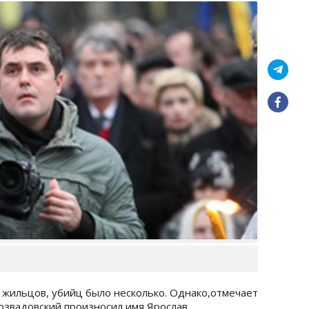
м жильцов, убийц было несколько. Однако,отмечает
озвадовский произносил имя Ярослав.