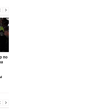
р по
В киевском
Россия нанесла днё
на
метрополитене
ракетный удар по
опровергли
Киеву: в столице
информацию о
раздались взрывы
ы
недопуске людей: в
укрытиях находилось
более 56 тысяч человек