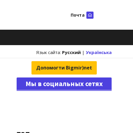
Почта
Искать
Язык сайта:
Русский
|
Українська
Допомогти Bigmir)net
Мы в социальных сетях