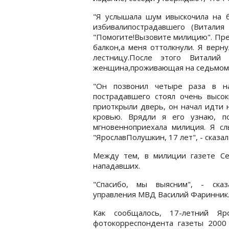
"Я услышала шум ивыскочила на б
избивалипострадавшего (Виталия 
"Помогите!Вызовите милицию". Прес
балкон,а меня оттолкнули. Я верн
лестницу.После этого Виталий
женщина,проживающая на седьмом 
"Он позвонил четыре раза в на
пострадавшего стоял очень высо
приоткрыли дверь, он начал идти н
кровью. Врядли я его узнаю, по
мгновенноприехала милиция. Я сл
"ЯрославПолушкин, 17 лет", - сказа
Между тем, в милиции газете Се
нападавших.
"Спасибо, мы выясним", - сказ
управления МВД Василий Фаринник
Как сообщалось, 17-летний Я
фотокорреспондента газеты 2000 