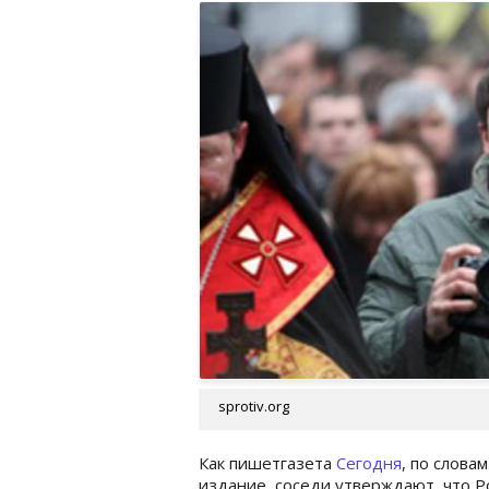
sprotiv.org
Как пишетгазета
Сегодня
, по слова
издание, соседи утверждают, что Р