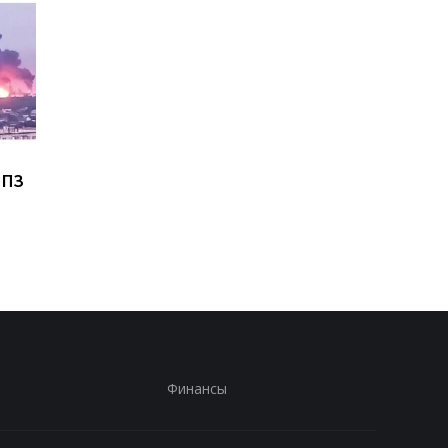
Близкая к Трампу
В Польше мужчина,
НПЗ
компания собирается
который нападал на
бурить в Гренландии
украинцев, сам при
без разрешения
в полицию
Финансы