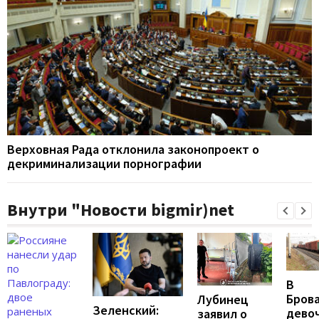
Верховная Рада отклонила законопроект о
декриминализации порнографии
Внутри "Новости bigmir)net
В
Бров
Лубинец
Зеленский:
дево
заявил о