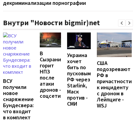
декриминализации порнографии
Внутри "Новости bigmir)net
В
Украина
Сызрани
хочет
США
горит
бить по
подозревают
НПЗ
пусковым
РФ в
после
РФ через
ВСУ
причастности
атаки
Starlink,
получили
к инциденту
дронов -
Маск
новое
с дроном в
соцсети
против -
снаряжение
Лейпциге -
СМИ
Бундесвера:
WSJ
что входит
в комплект