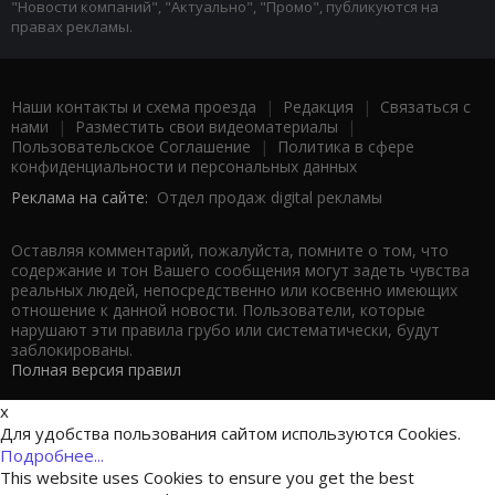
"Новости компаний", "Актуально", "Промо", публикуются на
правах рекламы.
Наши контакты и схема проезда
|
Редакция
|
Связаться с
нами
|
Разместить свои видеоматериалы
|
Пользовательское Соглашение
|
Политика в сфере
конфиденциальности и персональных данных
Реклама на сайте:
Отдел продаж digital рекламы
Оставляя комментарий, пожалуйста, помните о том, что
содержание и тон Вашего сообщения могут задеть чувства
реальных людей, непосредственно или косвенно имеющих
отношение к данной новости. Пользователи, которые
нарушают эти правила грубо или систематически, будут
заблокированы.
Полная версия правил
x
Для удобства пользования сайтом используются Cookies.
Подробнее...
This website uses Cookies to ensure you get the best