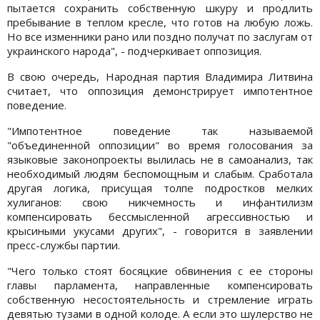
пытается сохранить собственную шкуру и продлить
пребывание в теплом кресле, что готов на любую ложь.
Но все изменники рано или поздно получат по заслугам от
украинского народа", - подчеркивает оппозиция.
В свою очередь, Народная партия Владимира Литвина
считает, что оппозиция демонстрирует импотентное
поведение.
"Импотентное поведение так называемой
"объединенной оппозиции" во время голосования за
языковые законопроекты вылилась не в самоанализ, так
необходимый людям беспомощным и слабым. Сработала
другая логика, присущая толпе подростков мелких
хулиганов: свою никчемность и инфантилизм
компенсировать бессмысленной агрессивностью и
крысиными укусами других", - говорится в заявлении
пресс-службы партии.
"Чего только стоят босяцкие обвинения с ее стороны
главы парламента, направленные компенсировать
собственную несостоятельность и стремление играть
девятью тузами в одной колоде. А если это шулерство не