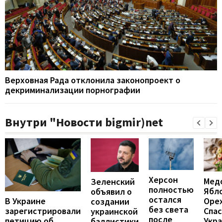
Верховная Рада отклонила законопроект о
декриминализации порнографии
Внутри "Новости bigmir)net
Херсон
Мед
Зеленский
полностью
Ябл
объявил о
остался
В Украине
Оре
создании
без света
зарегистрировали
Спас
украинской
после
петицию об
Укра
баллистики