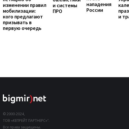
нападения
изменении правил
кал
и системы
России
мобилизации:
пра
ПРО
кого предлагают
и т
призывать в
первую очередь
© 2000-2024,
ТОВ «КЕПРЕЙТ ПАРТНЕРС»".
Все права защищены.