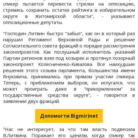
спикер пытается перевести стрелки на оппозицию,
стремясь сохранить остатки рейтинга в избирательном
округе в Житомирской области", - указывают
оппозиционные депутаты.
"Господин Литвин быстро "забыл", как он в который раз
нарушил Регламент Верховной Рады и решение
Согласительного совета фракций о порядке рассмотрения
законопроектов. Как послушный исполнитель указаний
Партии регионов взял под козырек и протянул позорный
законопроект Колесниченко-Кивалова. Все наихудшие
решения этого созыва парламента, большинства имени
Януковича, принимались при прямом участии спикера.
Теперь, с приближением выборов, он испугался, что
может проиграть даже в "прикормленном" за
государственные средства округе", - говорится в
заявлении двух фракций.
Допомогти Bigmir)net
"Нас не интересует, за что там власть подвесила
В.Литвина. Поражает его цинизм, когда спикер так