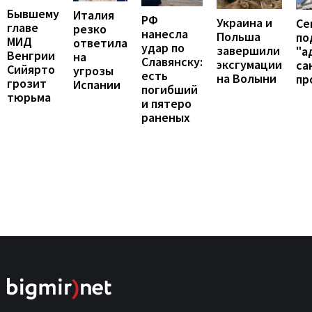
Бывшему
Италия
РФ
Украина и
Се
главе
резко
нанесла
Польша
по
МИД
ответила
удар по
завершили
"а
Венгрии
на
Славянску:
эксгумации
са
Сийярто
угрозы
есть
на Волыни
пр
грозит
Испании
погибший
тюрьма
и пятеро
раненых