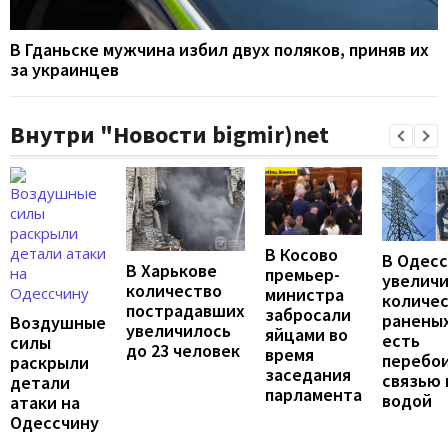
В Гданьске мужчина избил двух поляков, приняв их
за украинцев
Внутри "Новости bigmir)net
В Косово
В Одес
В Харькове
премьер-
увелич
количество
министра
количе
пострадавших
забросали
раненых
Воздушные
увеличилось
яйцами во
есть
силы
до 23 человек
время
перебои
раскрыли
заседания
связью 
детали
парламента
водой
атаки на
Одессчину