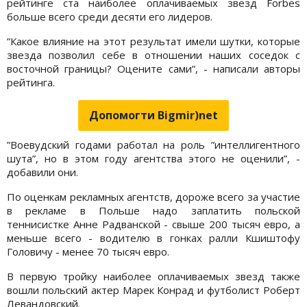
рейтинге ста наиболее оплачиваемых звезд Forbes
больше всего среди десяти его лидеров.
”Какое влияние на этот результат имели шутки, которые
звезда позволил себе в отношении наших соседок с
восточной границы? Оцените сами”, - написали авторы
рейтинга.
Допомогти Bigmir)net
”Воевудский годами работал на роль ”интеллигентного
шута”, но в этом году агентства этого не оценили”, -
добавили они.
По оценкам рекламных агентств, дороже всего за участие
в рекламе в Польше надо заплатить польской
теннисистке Анне Радванской - свыше 200 тысяч евро, а
меньше всего - водителю в гонках ралли Кшиштофу
Головичу - менее 70 тысяч евро.
В первую тройку наиболее оплачиваемых звезд также
вошли польский актер Марек Конрад и футболист Роберт
Левандовский.