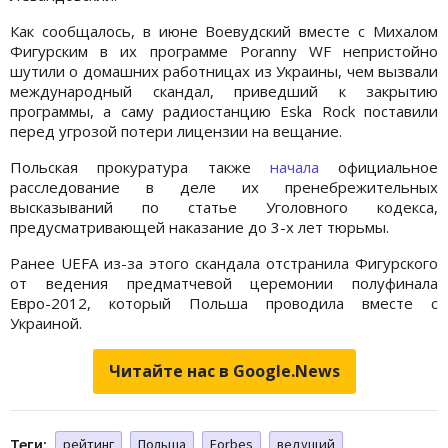
Как сообщалось, в июне Воевудский вместе с Михалом
Фигурским в их программе Poranny WF непристойно
шутили о домашних работницах из Украины, чем вызвали
международный скандал, приведший к закрытию
программы, а саму радиостанцию Eska Rock поставили
перед угрозой потери лицензии на вещание.
Польская прокуратура также
начала
официальное
расследование в деле их пренебрежительных
высказываний по статье Уголовного кодекса,
предусматривающей наказание до 3-х лет тюрьмы.
Ранее UEFA из-за этого скандала отстранила Фигурского
от ведения предматчевой церемонии полуфинала
Евро-2012, который Польша проводила вместе с
Украиной.
Читайте нас в Google.News
Теги:
рейтинг
Польша
Forbes
ведущий