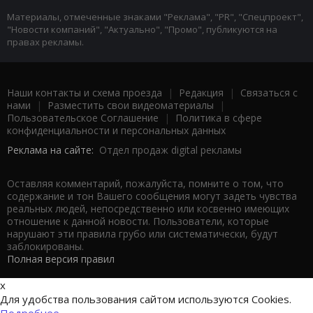
Материалы, отмеченные знаками "Реклама", "PR", "Спецпроект",
"Новости компаний", "Актуально", "Промо", публикуются на
правах рекламы.
Наши контакты и схема проезда
|
Редакция
|
Связаться с
нами
|
Разместить свои видеоматериалы
|
Пользовательское Соглашение
|
Политика в сфере
конфиденциальности и персональных данных
Реклама на сайте:
Отдел продаж digital рекламы
Оставляя комментарий, пожалуйста, помните о том, что
содержание и тон Вашего сообщения могут задеть чувства
реальных людей, непосредственно или косвенно имеющих
отношение к данной новости. Пользователи, которые
нарушают эти правила грубо или систематически, будут
заблокированы.
Полная версия правил
x
Для удобства пользования сайтом используются Cookies.