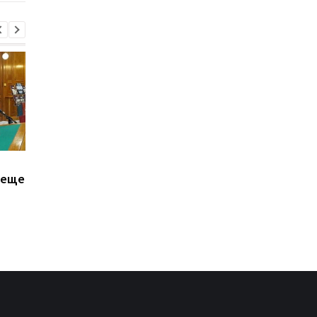
Залужный объяснил
В третий раз за две
 еще
свои слова о
недели: в Грузии
невозможности
произошел масштаб
вступления Украины в
блэкаут
НАТО