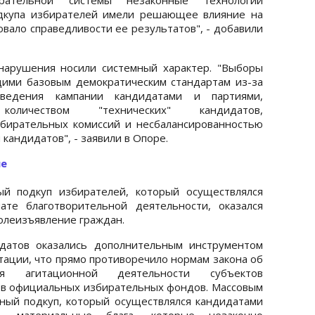
одкупа избирателей имели решающее влияние на
овало справедливости ее результатов", - добавили
нарушения носили системный характер. "Выборы
ими базовым демократическим стандартам из-за
оведения кампании кандидатами и партиями,
оличеством "технических" кандидатов,
збирательных комиссий и несбалансированностью
кандидатов", - заявили в Опоре.
не
ый подкуп избирателей, который осуществлялся
те благотворительной деятельности, оказался
волеизъявление граждан.
датов оказались дополнительным инструментом
ации, что прямо противоречило нормам закона об
ия агитационной деятельности субъектов
тв официальных избирательных фондов. Массовым
ный подкуп, который осуществлялся кандидатами
ы, материальные блага, которые незаконно