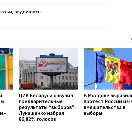
татьи, подпишись:
й
ЦИК Беларуси озвучил
В Молдове выразил
ом
предварительные
протест России из-
результаты “выборов”:
вмешательства в
и -
Лукашенко набрал
выборы
86,82% голосов