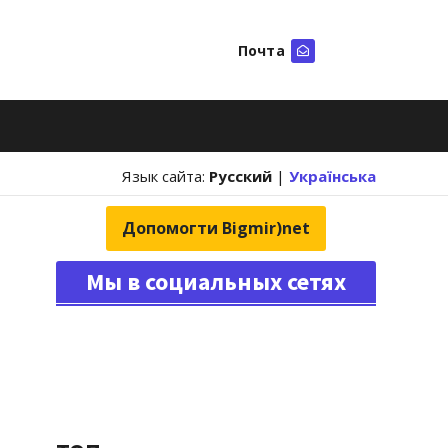
Почта
Искать
Язык сайта:
Русский
|
Українська
Допомогти Bigmir)net
Мы в социальных сетях