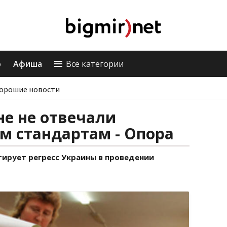
о
Афиша
Все категории
орошие новости
е не отвечали
м стандартам - Опора
тирует регресс Украины в проведении