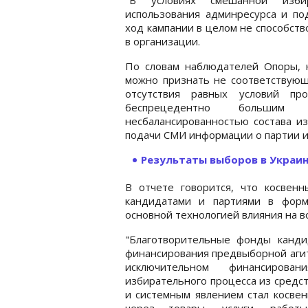
использования админресурса и п
ход кампании в целом не способств
в организации.
По словам наблюдателей Опоры, 
можно признать не соответствующ
отсутствия равных условий пр
беспрецедентно большим к
несбалансированностью состава и
подачи СМИ информации о партии и 
Результаты выборов в Украи
В отчете говорится, что косвенн
кандидатами и партиями в форма
основной технологией влияния на 
"Благотворительные фонды канди
финансирования предвыборной агит
исключительном финансирован
избирательного процесса из средс
и системным явлением стал косвен
через товары, услуги, работ