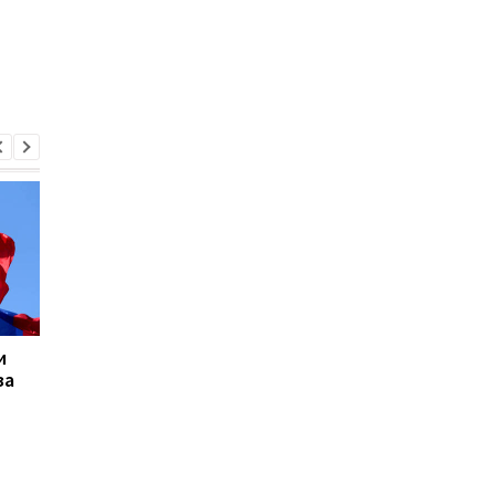
и
Лукашенко
Бориса Джонсона
за
прокомментировал
выгнали с эфира из-
результаты выборов в
чрезмерной реклам
США
его книги