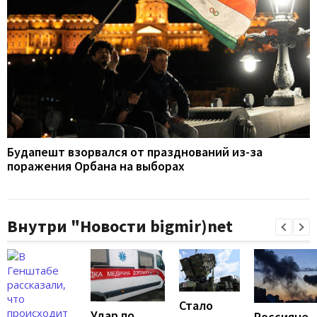
Будапешт взорвался от празднований из-за
поражения Орбана на выборах
Внутри "Новости bigmir)net
Стало
Удар по
Россияне