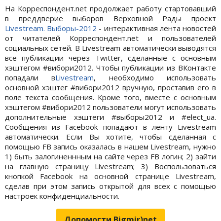
На Корреспондент.net продолжает работу стартовавший
в преддверие выборов Верховной Рады проект
Livestream. Выборы-2012
- интерактивная лента новостей
от читателей Корреспондент.net и пользователей
социальных сетей. В Livestream автоматически выводятся
все публикации через Twitter, сделанные с основным
хэштегом #вибори2012. Чтобы публикации из ВКонтакте
попадали в
Livestream
, необходимо использовать
основной хэштег #вибори2012 вручную, проставив его в
поле текста сообщения. Кроме того, вместе с основным
хэштегом #вибори2012 пользователи могут использовать
дополнительные хэштеги #выборы2012 и #elect_ua.
Сообщения из Facebook попадают в ленту Livestream
автоматически. Если Вы хотите, чтобы сделанная с
помощью FB запись оказалась в нашем Livestream, нужно
1) быть залогиненнным на сайте через FB логин; 2) зайти
на главную страницу Livestream; 3) Воспользоваться
кнопкой Facebook на основной странице Livestream,
сделав при этом запись открытой для всех с помощью
настроек конфиденциальности.
Допомогти Bigmir)net