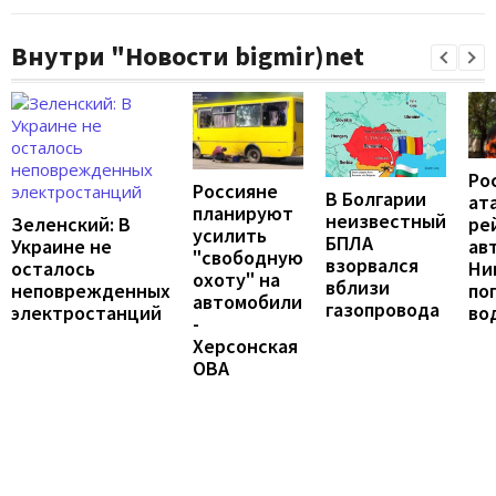
Внутри "Новости bigmir)net
Ро
Россияне
В Болгарии
ат
планируют
неизвестный
ре
Зеленский: В
усилить
БПЛА
ав
Украине не
"свободную
взорвался
Ни
осталось
охоту" на
вблизи
по
неповрежденных
автомобили
газопровода
во
электростанций
-
Херсонская
ОВА