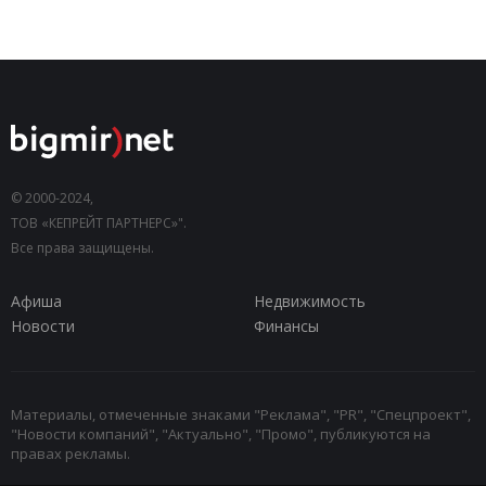
© 2000-2024,
ТОВ «КЕПРЕЙТ ПАРТНЕРС»".
Все права защищены.
Афиша
Недвижимость
Новости
Финансы
Материалы, отмеченные знаками "Реклама", "PR", "Спецпроект",
"Новости компаний", "Актуально", "Промо", публикуются на
правах рекламы.