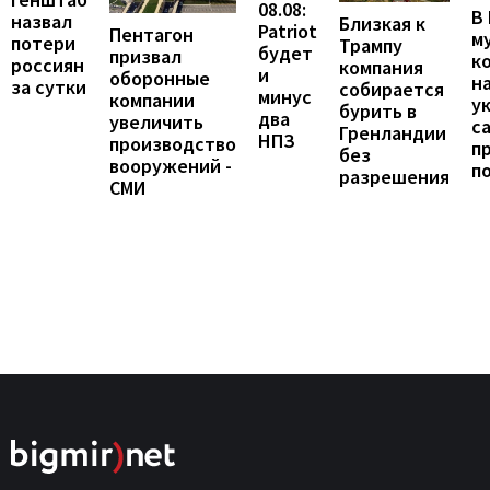
08.08:
В
назвал
Близкая к
Patriot
Пентагон
м
потери
Трампу
будет
призвал
к
россиян
компания
и
оборонные
н
за сутки
собирается
минус
компании
у
бурить в
два
увеличить
с
Гренландии
НПЗ
производство
п
без
вооружений -
п
разрешения
СМИ