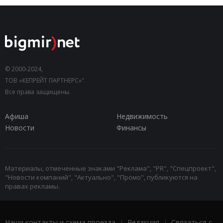
© 2000-2024,
ТОВ «КЕПРЕЙТ ПАРТНЕРС»".
Все права защищены.
Афиша
Недвижимость
Новости
Финансы
Материалы, отмеченные знаками "Реклама", "PR", "Спецпроект",
"Новости компаний", "Актуально", "Промо", публикуются на
правах рекламы.
Наши контакты и схема проезда
|
Редакция
|
Связаться с