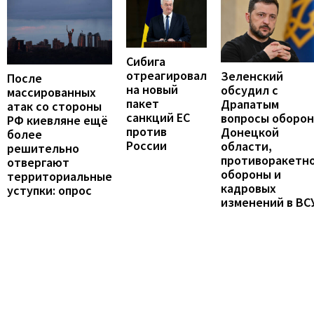
Сибига
отреагировал
Зеленский
После
на новый
обсудил с
массированных
пакет
Драпатым
атак со стороны
санкций ЕС
вопросы оборо
РФ киевляне ещё
против
Донецкой
более
России
области,
решительно
противоракетн
отвергают
обороны и
территориальные
кадровых
уступки: опрос
изменений в ВС