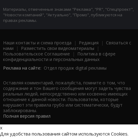
Материалы, отмеченные знаками "Реклама", "PR", "Спецпроект",
"Новости компаний", "Актуально", "Промо", публикуются на
правах рекламы.
Наши контакты и схема проезда
|
Редакция
|
Связаться с
нами
|
Разместить свои видеоматериалы
|
Пользовательское Соглашение
|
Политика в сфере
конфиденциальности и персональных данных
Реклама на сайте:
Отдел продаж digital рекламы
Оставляя комментарий, пожалуйста, помните о том, что
содержание и тон Вашего сообщения могут задеть чувства
реальных людей, непосредственно или косвенно имеющих
отношение к данной новости. Пользователи, которые
нарушают эти правила грубо или систематически, будут
заблокированы.
Полная версия правил
x
Для удобства пользования сайтом используются Cookies.