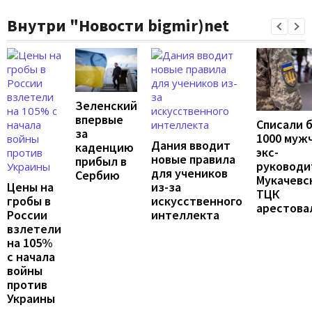
Внутри "Новости bigmir)net
Зеленский
впервые
Списали 
за
1000 муж
Дания вводит
каденцию
экс-
новые правила
прибыл в
руководи
для учеников
Сербию
Мукачевс
Цены на
из-за
ТЦК
гробы в
искусственного
арестова
России
интеллекта
взлетели
на 105%
с начала
войны
против
Украины