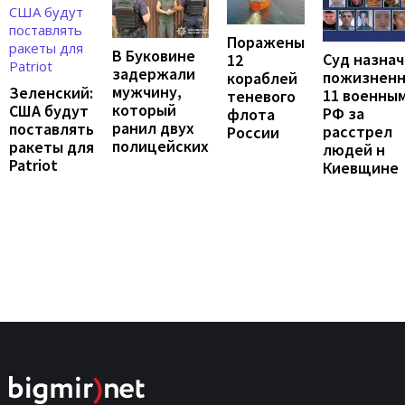
Поражены
В Буковине
Суд назна
12
задержали
пожизнен
кораблей
мужчину,
Зеленский:
11 военны
теневого
который
США будут
РФ за
флота
ранил двух
поставлять
расстрел
России
полицейских
ракеты для
людей н
Patriot
Киевщине