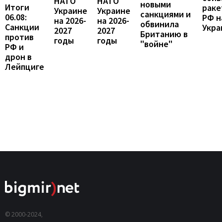
НАТО
НАТО
новыми
Итоги
раке
Украине
Украине
санкциями и
06.08:
РФ н
на 2026-
на 2026-
обвинила
Санкции
Укра
2027
2027
Британию в
против
годы
годы
"войне"
РФ и
дрон в
Лейпциге
© 2000-2024,