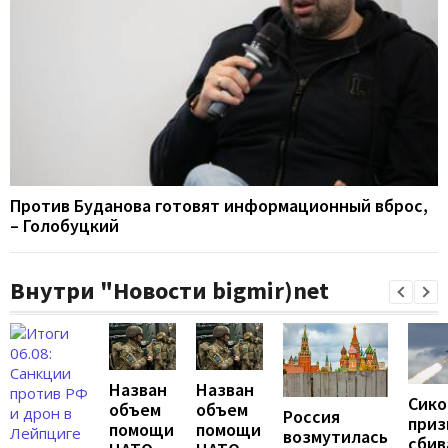
Против Буданова готовят информационный вброс,
– Голобуцкий
Внутри "Новости bigmir)net
Назван
Назван
Сико
объем
объем
Россия
приз
помощи
помощи
возмутилась
сбив