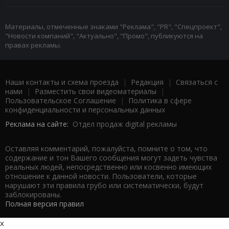
Материалы, отмеченные знаками "Реклама", "PR", "Спецпроект",
"Новости компаний", "Актуально", "Промо", публикуются на
правах рекламы.
Наши контакты и схема проезда
|
Редакция
|
Связаться с
нами
|
Разместить свои видеоматериалы
|
Пользовательское Соглашение
|
Политика в сфере
конфиденциальности и персональных данных
Реклама на сайте:
Отдел продаж digital рекламы
Оставляя комментарий, пожалуйста, помните о том, что
содержание и тон Вашего сообщения могут задеть чувства
реальных людей, непосредственно или косвенно имеющих
отношение к данной новости. Пользователи, которые
нарушают эти правила грубо или систематически, будут
заблокированы.
Полная версия правил
x