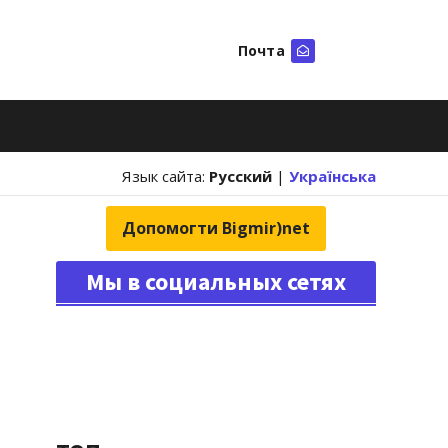
Почта
Искать
Язык сайта:
Русский
|
Українська
Допомогти Bigmir)net
Мы в социальных сетях