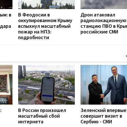
ым: в
В Феодосии в
Дрон атаковал
оккупированном Крыму
радиолокационную
удара
вспыхнул масштабный
станцию ПВО в Кры
пожар на НПЗ:
российские СМИ
подробности
:
В России произошел
Зеленский впервые
масштабный сбой
совершит визит в
интернета
Сербию - СМИ