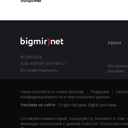
обороны
Афиша
© 2000-2024,
ТОВ «КЕПРЕЙТ ПАРТНЕРС»".
Материалы,
Все права защищены.
рекламы.
Наши контакты и схема проезда
|
Редакция
|
Связа
конфиденциальности и персональных данных
Реклама на сайте:
Отдел продаж digital рекламы
Оставляя комментарий, пожалуйста, помните о том, 
имеющих отношение к данной новости. Пользователи,