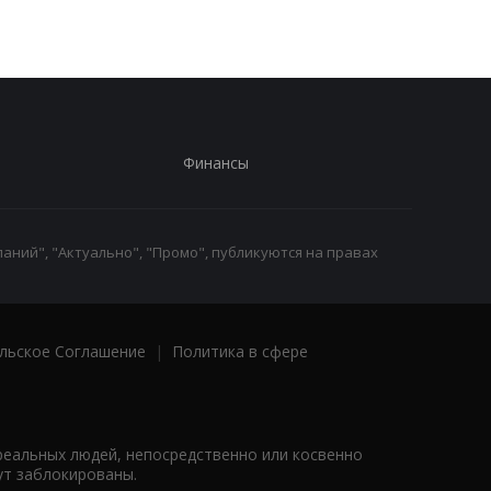
срочников - росСМИ
летней девушки
Финансы
аний", "Актуально", "Промо", публикуются на правах
льское Соглашение
|
Политика в сфере
реальных людей, непосредственно или косвенно
ут заблокированы.