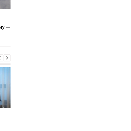
В Крыму обвалился
Оккупанты спрятали
мост: задержка
Крымский мост за
му —
железнодорожных и
дымовой завесой и
дорожных перевозок
заявляют о ракетно
вблизи Джанкоя
угрозе
Во время боев на
В Киевской области
Курщине погибло более
произошло группово
70 российских
изнасилование 21-