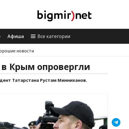
о
Афиша
Все категории
орошие новости
 в Крым опровергли
идент Татарстана Рустам Минниханов.