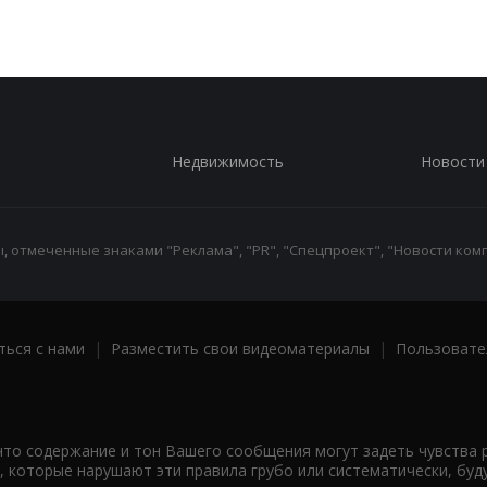
Недвижимость
Новости
 отмеченные знаками "Реклама", "PR", "Спецпроект", "Новости комп
ться с нами
|
Разместить свои видеоматериалы
|
Пользовате
что содержание и тон Вашего сообщения могут задеть чувства 
 которые нарушают эти правила грубо или систематически, буд