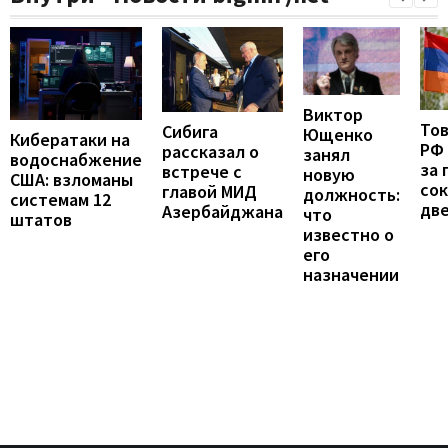
Виктор
То
Сибига
Ющенко
Кибератаки на
РФ
рассказал о
занял
водоснабжение
за 
встрече с
новую
США: взломаны
сок
главой МИД
должность:
системам 12
две
Азербайджана
что
штатов
известно о
его
назначении