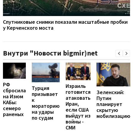
Спутниковые снимки показали масштабные пробки
у Керченского моста
Внутри "Новости bigmir)net
РФ
Израиль
Турция
сбросила
готовится
Зеленский:
призывает
на Изюм
атаковать
Путин
к
КАБы:
Иран,
планирует
мораторию
семеро
если США
скрытую
на удары
раненых
выйдут из
мобилизацию
по судам
войны -
СМИ