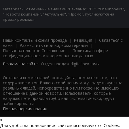
Материалы, отмеченные знаками "Реклама", "PR", "Спецпроект",
"Новости компаний", "Актуально", "Промо", публикуются на
правах рекламы.
Наши контакты и схема проезда
|
Редакция
|
Связаться с
нами
|
Разместить свои видеоматериалы
|
Пользовательское Соглашение
|
Политика в сфере
конфиденциальности и персональных данных
Реклама на сайте:
Отдел продаж digital рекламы
Оставляя комментарий, пожалуйста, помните о том, что
содержание и тон Вашего сообщения могут задеть чувства
реальных людей, непосредственно или косвенно имеющих
отношение к данной новости. Пользователи, которые
нарушают эти правила грубо или систематически, будут
заблокированы.
Полная версия правил
x
Для удобства пользования сайтом используются Cookies.