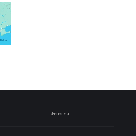
Россияне атаковали
Зеленский рассказал
рейсовый автобус в
разговоре с Вучичем
Никополе: погиб
водитель
Финансы