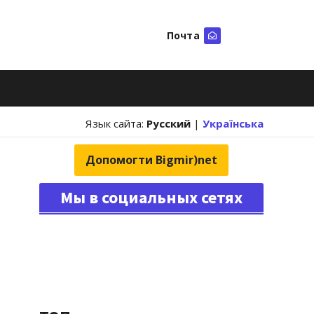
Почта
Искать
Язык сайта:
Русский
|
Українська
Допомогти Bigmir)net
Мы в социальных сетях