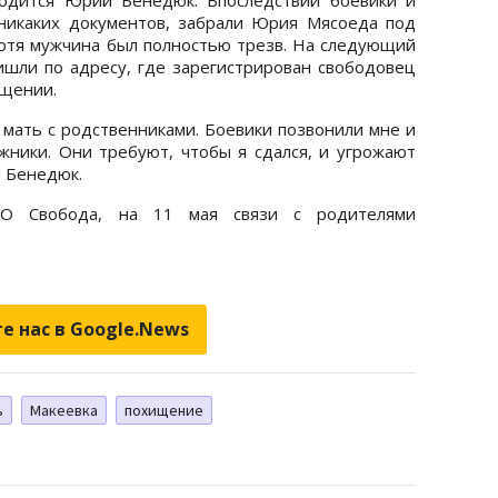
 никаких документов, забрали Юрия Мясоеда под
Хотя мужчина был полностью трезв. На следующий
шли по адресу, где зарегистрирован свободовец
бщении.
 мать с родственниками. Боевики позвонили мне и
ожники. Они требуют, чтобы я сдался, и угрожают
й Бенедюк.
ВО Свобода, на 11 мая связи с родителями
е нас в Google.News
ь
Макеевка
похищение