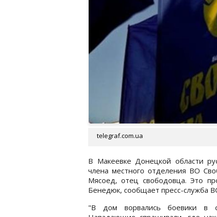
telegraf.com.ua
В Макеевке Донецкой области ру
члена местного отделения ВО Св
Мясоед, отец свободовца. Это п
Бенедюк, сообщает пресс-служба ВО
"В дом ворвались боевики в 
Нападающие спрашивали, где нах