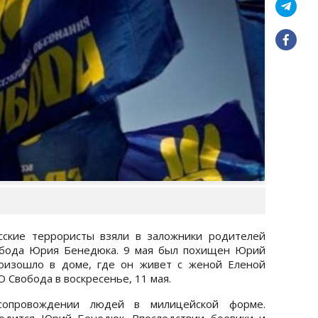
сские террористы взяли в заложники родителей
обода Юрия Бенедюка. 9 мая был похищен Юрий
роизошло в доме, где он живет с женой Еленой
 Свобода в воскресенье, 11 мая.
сопровождении людей в милицейской форме.
одится Юрий Бенедюк. Впоследствии боевики и