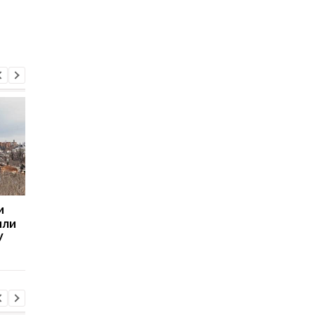
и
Россияне продвинулись
ВСУ могут попасть в
яли
на Донбассе и
котел в Донецкой
У
приближаются к
области, - BILD
Курахово, - DeepState