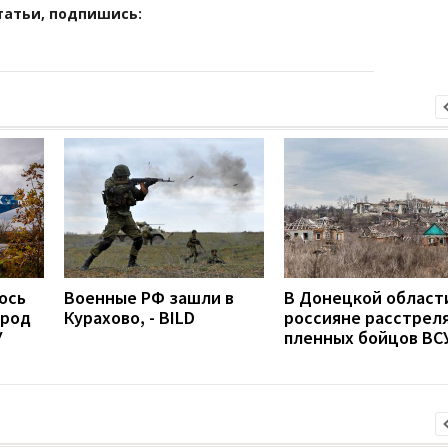
татьи, подпишись:
ось
Военные РФ зашли в
В Донецкой област
ород
Курахово, - BILD
россияне расстрел
У
пленных бойцов ВС