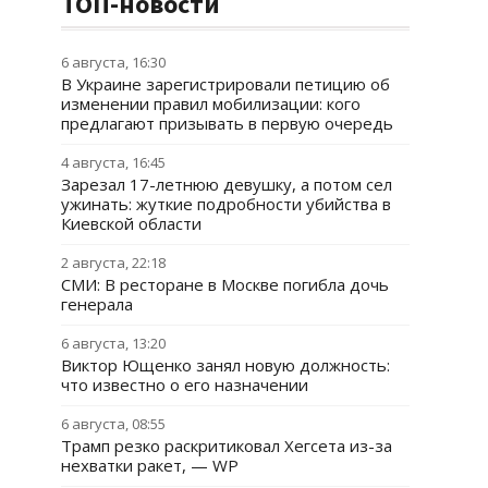
ТОП-новости
6 августа, 16:30
В Украине зарегистрировали петицию об
изменении правил мобилизации: кого
предлагают призывать в первую очередь
4 августа, 16:45
Зарезал 17-летнюю девушку, а потом сел
ужинать: жуткие подробности убийства в
Киевской области
2 августа, 22:18
СМИ: В ресторане в Москве погибла дочь
генерала
6 августа, 13:20
Виктор Ющенко занял новую должность:
что известно о его назначении
6 августа, 08:55
Трамп резко раскритиковал Хегсета из-за
нехватки ракет, — WP