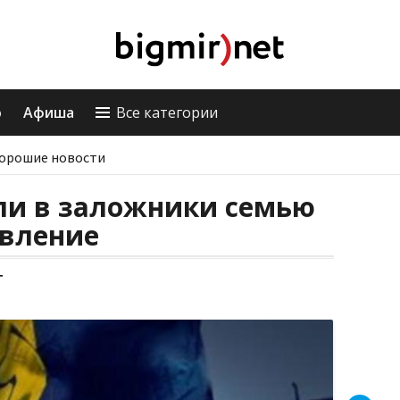
о
Афиша
Все категории
орошие новости
ли в заложники семью
явление
т