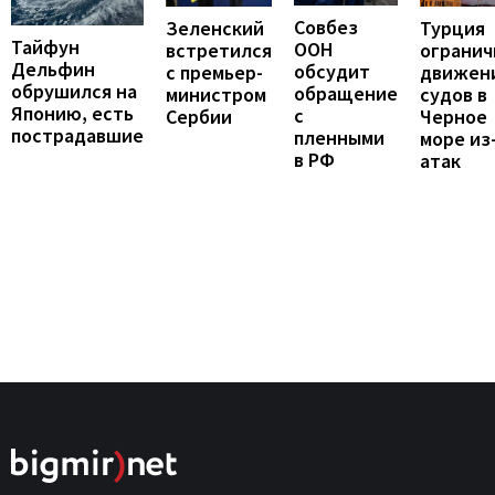
Совбез
Турция
Зеленский
Тайфун
ООН
огранич
встретился
Дельфин
обсудит
движен
с премьер-
обрушился на
обращение
судов в
министром
Японию, есть
с
Черное
Сербии
пострадавшие
пленными
море из
в РФ
атак