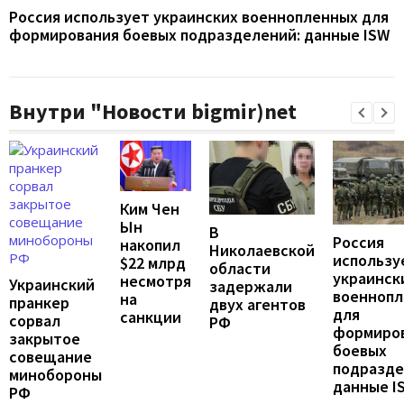
Россия использует украинских военнопленных для
формирования боевых подразделений: данные ISW
Внутри "Новости bigmir)net
Ким Чен
Ын
В
Россия
накопил
Николаевской
использу
$22 млрд
области
украинск
несмотря
Украинский
задержали
военноп
на
пранкер
двух агентов
для
санкции
сорвал
РФ
формиро
закрытое
боевых
совещание
подразде
минобороны
данные I
РФ