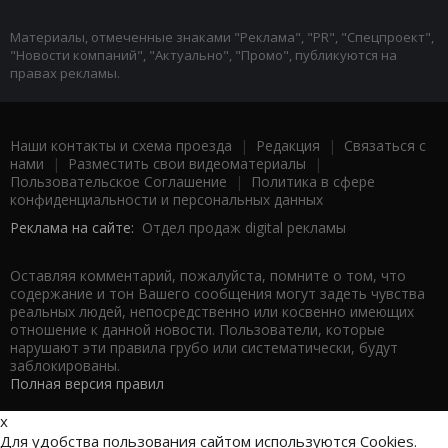
Материалы, отмеченные знаками "Реклама", "PR", "Спецпроект",
"Новости компаний", "Актуально", "Промо", публикуются на
правах рекламы.
Наши контакты и схема проезда
|
Редакция
|
Связаться с
нами
|
Разместить свои видеоматериалы
|
Пользовательское Соглашение
|
Политика в сфере
конфиденциальности и персональных данных
Реклама на сайте:
Отдел продаж digital рекламы
Оставляя комментарий, пожалуйста, помните о том, что
содержание и тон Вашего сообщения могут задеть чувства
реальных людей, непосредственно или косвенно имеющих
отношение к данной новости. Пользователи, которые
нарушают эти правила грубо или систематически, будут
заблокированы.
Полная версия правил
x
Для удобства пользования сайтом используются Cookies.