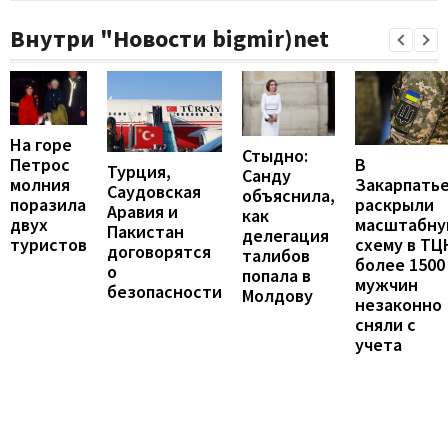
Внутри "Новости bigmir)net
На горе
Стыдно:
В
Петрос
Турция,
Санду
Закарпать
молния
Саудовская
объяснила,
раскрыли
поразила
Аравия и
как
масштабн
двух
Пакистан
делегация
схему в ТЦ
туристов
договорятся
талибов
более 1500
о
попала в
мужчин
безопасности
Молдову
незаконно
сняли с
учета