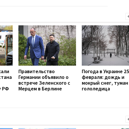
жали
Правительство
Погода в Украине 25
стана
Германии объявило о
февраля: дождь и
встрече Зеленского с
мокрый снег, туман
у РФ
Мерцем в Берлине
гололедица