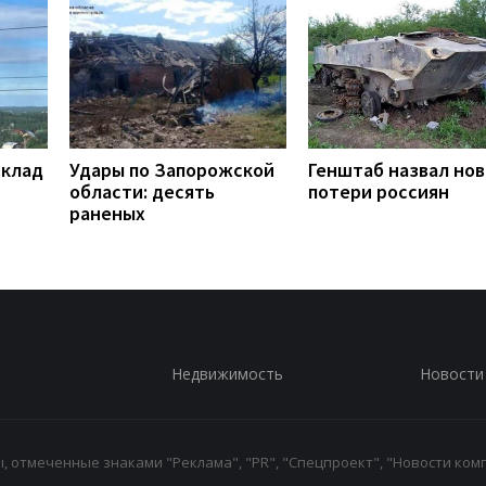
склад
Удары по Запорожской
Генштаб назвал но
области: десять
потери россиян
раненых
Недвижимость
Новости
 отмеченные знаками "Реклама", "PR", "Спецпроект", "Новости комп