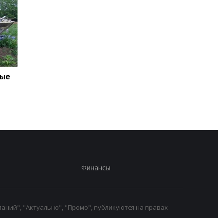
вые
Итоги 06.08: Санкции
Назван объем помо
против РФ и дрон в
НАТО Украине на 202
Лейпциге
2027 годы
Финансы
аний", "Актуально", "Промо", публикуются на правах