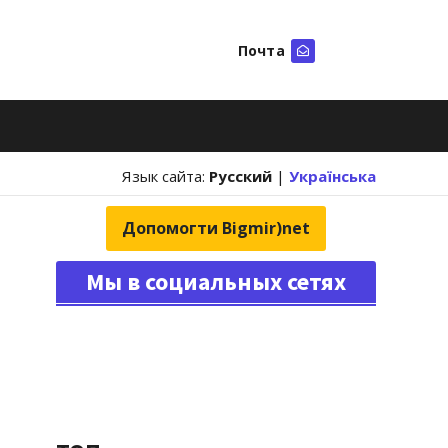
Почта
Искать
Язык сайта:
Русский
|
Українська
Допомогти Bigmir)net
Мы в социальных сетях