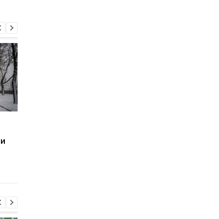
Прогноз погоды в
Погода в Украине на 
Украине на 24 февраля:
22 февраля: морозн
 и
мокрый снег, дождь и
ночи и почти без
гололедица
осадков