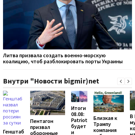
Литва призвала создать военно-морскую
коалицию, чтоб разблокировать порты Украины
Внутри "Новости bigmir)net
Итоги
08.08:
В
Близкая к
Patriot
Пентагон
м
Трампу
будет
призвал
к
компания
Генштаб
и
оборонные
н