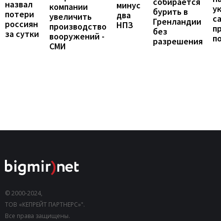
собирается
назвал
минус
компании
у
бурить в
потери
два
увеличить
с
Гренландии
россиян
НПЗ
производство
п
без
за сутки
вооружений -
п
разрешения
СМИ
© 2000-2024,
ТОВ «КЕПРЕЙТ ПАРТНЕРС»".
Все права защищены.