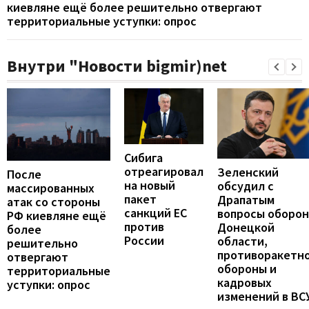
киевляне ещё более решительно отвергают
территориальные уступки: опрос
Внутри "Новости bigmir)net
Сибига
отреагировал
Зеленский
После
на новый
обсудил с
массированных
пакет
Драпатым
атак со стороны
санкций ЕС
вопросы оборо
РФ киевляне ещё
против
Донецкой
более
России
области,
решительно
противоракетн
отвергают
обороны и
территориальные
кадровых
уступки: опрос
изменений в ВС