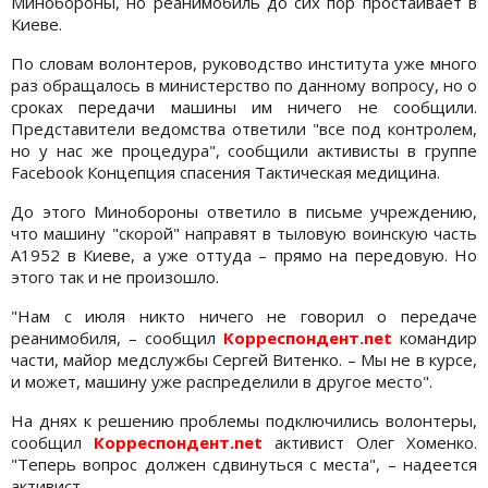
Минобороны, но реанимобиль до сих пор простаивает в
Киеве.
По словам волонтеров, руководство института уже много
раз обращалось в министерство по данному вопросу, но о
сроках передачи машины им ничего не сообщили.
Представители ведомства ответили "все под контролем,
но у нас же процедура", сообщили активисты в группе
Facebook Концепция спасения Тактическая медицина.
До этого Минобороны ответило в письме учреждению,
что машину "скорой" направят в тыловую воинскую часть
А1952 в Киеве, а уже оттуда – прямо на передовую. Но
этого так и не произошло.
"Нам с июля никто ничего не говорил о передаче
реанимобиля, – сообщил
Корреспондент.net
командир
части, майор медслужбы Сергей Витенко. – Мы не в курсе,
и может, машину уже распределили в другое место".
На днях к решению проблемы подключились волонтеры,
сообщил
Корреспондент.net
активист Олег Хоменко.
"Теперь вопрос должен сдвинуться с места", – надеется
активист.