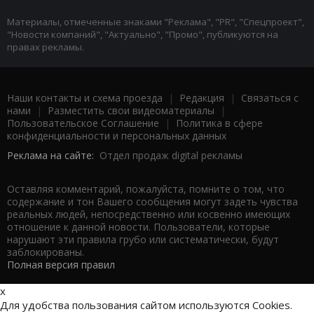
Материалы, отмеченные знаками "Реклама", "PR", "Спецпроект",
"Новости компаний", "Актуально", "Промо", публикуются на
правах рекламы.
Наши контакты и схема проезда
|
Редакция
|
Связаться с
нами
|
Разместить свои видеоматериалы
|
Пользовательское Соглашение
|
Политика в сфере
конфиденциальности и персональных данных
Реклама на сайте:
Отдел продаж digital рекламы
Оставляя комментарий, пожалуйста, помните о том, что
содержание и тон Вашего сообщения могут задеть чувства
реальных людей, непосредственно или косвенно имеющих
отношение к данной новости. Пользователи, которые
нарушают эти правила грубо или систематически, будут
заблокированы.
Полная версия правил
x
Для удобства пользования сайтом используются Cookies.