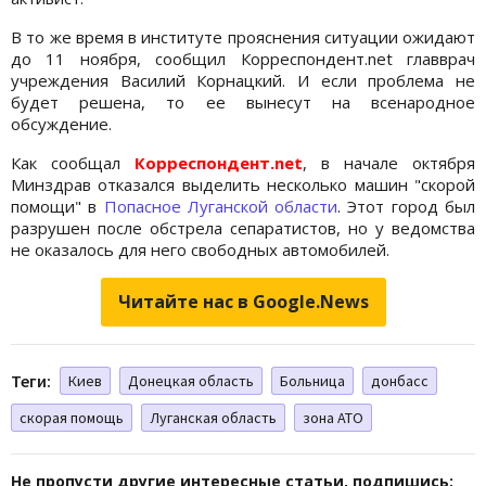
В то же время в институте прояснения ситуации ожидают
до 11 ноября, сообщил Корреспондент.net главврач
учреждения Василий Корнацкий. И если проблема не
будет решена, то ее вынесут на всенародное
обсуждение.
Как сообщал
Корреспондент.net
, в начале октября
Минздрав отказался выделить несколько машин "скорой
помощи" в
Попасное Луганской области
. Этот город был
разрушен после обстрела сепаратистов, но у ведомства
не оказалось для него свободных автомобилей.
Читайте нас в Google.News
Теги:
Киев
Донецкая область
Больница
донбасс
скорая помощь
Луганская область
зона АТО
Не пропусти другие интересные статьи, подпишись: