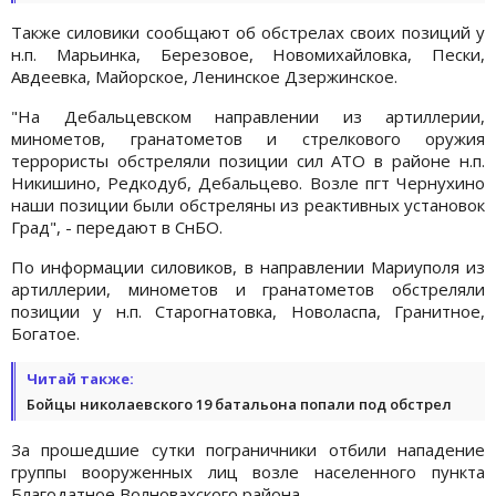
Также силовики сообщают об обстрелах своих позиций у
н.п. Марьинка, Березовое, Новомихайловка, Пески,
Авдеевка, Майорское, Ленинское Дзержинское.
"На Дебальцевском направлении из артиллерии,
минометов, гранатометов и стрелкового оружия
террористы обстреляли позиции сил АТО в районе н.п.
Никишино, Редкодуб, Дебальцево. Возле пгт Чернухино
наши позиции были обстреляны из реактивных установок
Град", - передают в СнБО.
По информации силовиков, в направлении Мариуполя из
артиллерии, минометов и гранатометов обстреляли
позиции у н.п. Старогнатовка, Новоласпа, Гранитное,
Богатое.
Читай также:
Бойцы николаевского 19 батальона попали под обстрел
За прошедшие сутки пограничники отбили нападение
группы вооруженных лиц возле населенного пункта
Благодатное Волновахского района.