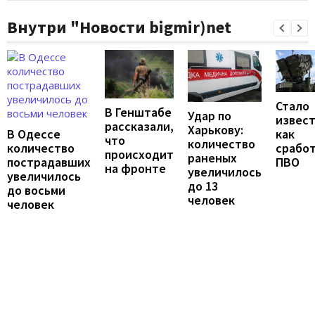
Внутри "Новости bigmir)net
Стало
В Генштабе
Удар по
извест
рассказали,
Харькову:
В Одессе
как
что
количество
количество
срабо
происходит
раненых
пострадавших
ПВО
на фронте
увеличилось
увеличилось
до 13
до восьми
человек
человек