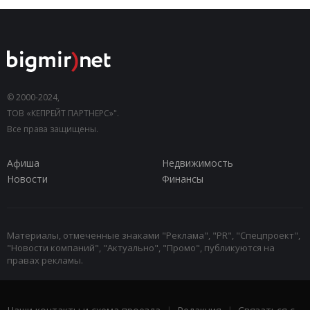
© 2000-2024,
ТОВ «КЕПРЕЙТ ПАРТНЕРС»".
Все права защищены.
Афиша
Недвижимость
Новости
Финансы
Материалы, отмеченные знаками "Реклама", "PR", "Спецпроект",
"Новости компаний", "Актуально", "Промо", публикуются на
правах рекламы.