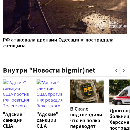
РФ атаковала дронами Одесщину: пострадала
женщина
Внутри "Новости bigmir)net
В Скале
Дрон по
"Адские"
"Адские"
подтвердили,
больниц
санкции
санкции
что из полка
Херсоне
США
США
переводят
пострад