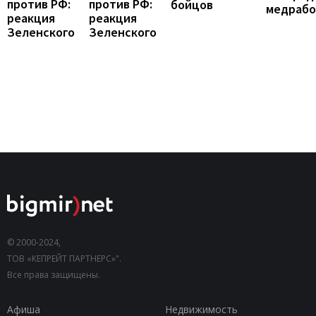
против РФ:
против РФ:
бойцов
медраб
реакция
реакция
Зеленского
Зеленского
© 2000-2024,
ТОВ «КЕПРЕЙТ ПАРТНЕРС»".
Все права защищены.
Афиша
Недвижимость