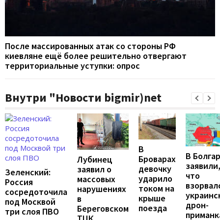
После массированных атак со стороны РФ
киевляне ещё более решительно отвергают
территориальные уступки: опрос
Внутри "Новости bigmir)net
В
В Болга
Броварах
Лубинец
заявили
девочку
заявил о
Зеленский:
что
ударило
массовых
Россия
взорвал
током на
нарушениях
сосредоточила
украинс
крыше
в
под Москвой
дрон-
поезда
Береговском
три слоя ПВО
приманк
ТЦК