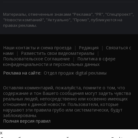
Материалы, отмеченные знаками "Реклама", "PR", "Спецпроект",
"Новости компаний", "Актуально", "Промо", публикуются на
правах рекламы.
Наши контакты и схема проезда
|
Редакция
|
Связаться с
нами
|
Разместить свои видеоматериалы
|
Пользовательское Соглашение
|
Политика в сфере
конфиденциальности и персональных данных
Реклама на сайте:
Отдел продаж digital рекламы
Оставляя комментарий, пожалуйста, помните о том, что
содержание и тон Вашего сообщения могут задеть чувства
реальных людей, непосредственно или косвенно имеющих
отношение к данной новости. Пользователи, которые
нарушают эти правила грубо или систематически, будут
заблокированы.
Полная версия правил
x