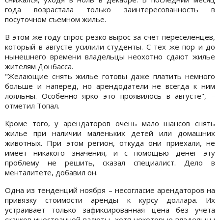
года возрастала только заинтересованность в
посуточном съемном жилье.
В этом же году спрос резко вырос за счет переселенцев,
который в августе усилили студенты. С тех же пор и до
нынешнего времени владельцы неохотно сдают жилье
жителям Донбасса.
"Желающие снять жилье готовы даже платить немного
больше и наперед, но арендодатели не всегда к ним
лояльны. Особенно ярко это проявилось в августе", –
отметил Топал.
Кроме того, у арендаторов очень мало шансов снять
жилье при наличии маленьких детей или домашних
животных. При этом регион, откуда они приехали, не
имеет никакого значения, и с помощью денег эту
проблему не решить, сказал специалист. Дело в
менталитете, добавил он.
Одна из тенденций ноября – несогласие арендаторов на
привязку стоимости аренды к курсу доллара. Их
устраивает только зафиксированная цена без учета
скачков иностранной валюты, хотя некоторые владельцы