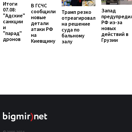
Итоги
В ГСЧС
07.08:
Запад
сообщили
Трамп резко
"Адские"
предупреди
новые
отреагировал
санкции
РФ из-за
детали
на решение
и
новых
атаки РФ
суда по
"парад"
действий в
на
бальному
дронов
Грузии
Киевщину
залу