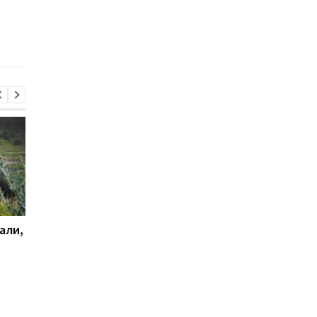
РФ, - Генштаб
сутки
али,
Удар по Харькову:
Стало известно, как
количество раненых
сработала ПВО
увеличилось до 13
человек