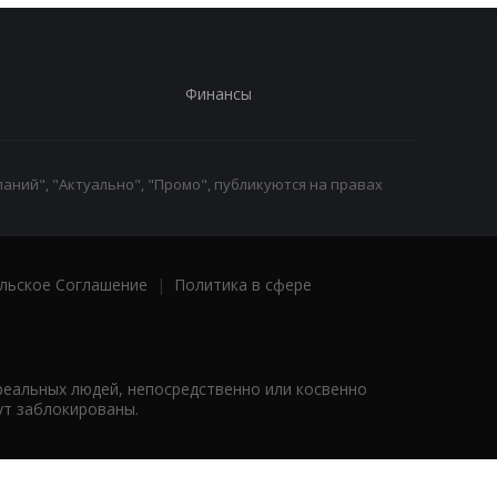
Финансы
аний", "Актуально", "Промо", публикуются на правах
льское Соглашение
|
Политика в сфере
реальных людей, непосредственно или косвенно
ут заблокированы.