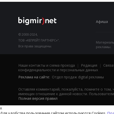
Афиша
© 2000-2024,
ТОВ «КЕПРЕЙТ ПАРТНЕРС»".
Материалы,
Все права защищены.
рекламы.
Наши контакты и схема проезда
|
Редакция
|
Связа
конфиденциальности и персональных данных
Реклама на сайте:
Отдел продаж digital рекламы
Оставляя комментарий, пожалуйста, помните о том, 
имеющих отношение к данной новости. Пользователи,
Полная версия правил
x
Для удобства пользования сайтом используются Cookies.
Под