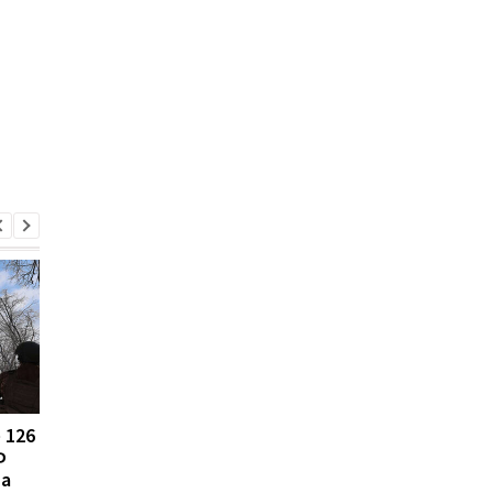
 126
Силы обороны Украины
Генштаб сообщил о
Ф
попали по
самых горячих боях 
на
стратегическому НПЗ в
востоке Украины за