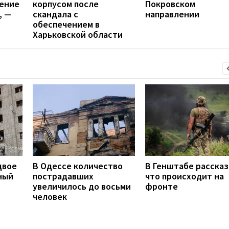
ение
корпусом после
Покровском
, —
скандала с
направлении
обеспечением в
Харьковской области
двое
В Одессе количество
В Генштабе рассказ
ный
пострадавших
что происходит на
увеличилось до восьми
фронте
человек