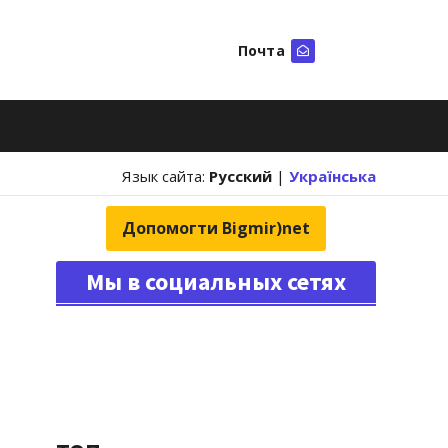
Почта
Искать
Язык сайта:
Русский
|
Українська
Допомогти Bigmir)net
Мы в социальных сетях