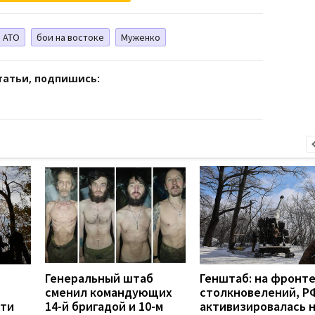
АТО
бои на востоке
Муженко
татьи, подпишись:
Генеральный штаб
Генштаб: на фронте
сменил командующих
столкновелений, Р
сти
14-й бригадой и 10-м
активизировалась 