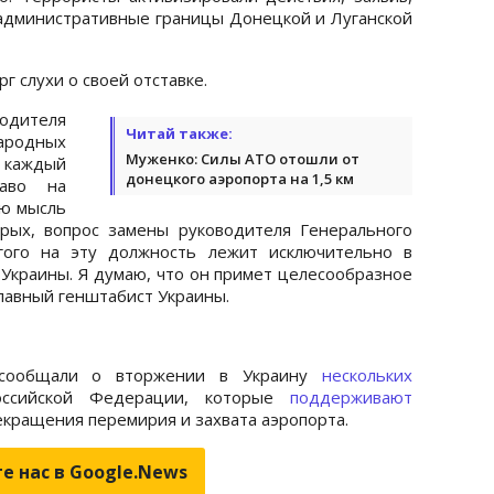
 “административные границы Донецкой и Луганской
г слухи о своей отставке.
одителя
Читай также:
народных
Муженко: Силы АТО отошли от
и каждый
донецкого аэропорта на 1,5 км
раво на
ую мысль
орых, вопрос замены руководителя Генерального
гого на эту должность лежит исключительно в
Украины. Я думаю, что он примет целесообразное
главный генштабист Украины.
сообщали о вторжении в Украину
нескольких
сийской Федерации, которые
поддерживают
екращения перемирия и захвата аэропорта.
е нас в Google.News