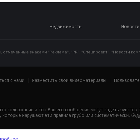
Недвижимость
Новости
 отмеченные знаками "Реклама", "PR", "Спецпроект", "Новости комп
ться с нами
|
Разместить свои видеоматериалы
|
Пользовате
что содержание и тон Вашего сообщения могут задеть чувства 
 которые нарушают эти правила грубо или систематически, буд
робнее...