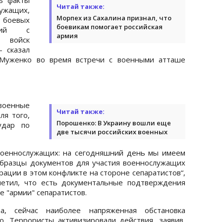
Читай также:
ужащих,
Морпех из Сахалина признал, что
 боевых
боевикам помогает российская
твий с
армия
 войск
- сказал
 Муженко во время встречи с военными атташе
военные
Читай также:
ля того,
Порошенко: В Украину вошли еще
удар по
две тысячи российских военных
 военнослужащих: на сегодняшний день мы имеем
бразцы документов для участия военнослужащих
ации в этом конфликте на стороне сепаратистов“,
метил, что есть документальные подтверждения
е "армии" сепаратистов.
а, сейчас наиболее напряженная обстановка
. Террористы активизировали действия, заявив,