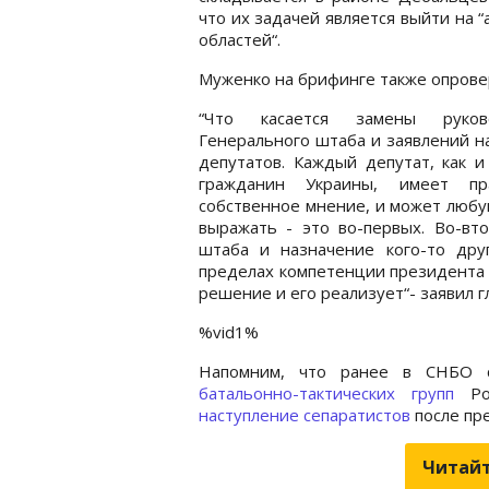
что их задачей является выйти на
областей“.
Муженко на брифинге также опровер
“Что касается замены руков
Генерального штаба и заявлений 
депутатов. Каждый депутат, как 
гражданин Украины, имеет п
собственное мнение, и может люб
выражать - это во-первых. Во-вт
штаба и назначение кого-то дру
пределах компетенции президента 
решение и его реализует“- заявил 
%vid1%
Напомним, что ранее в СНБО 
батальонно-тактических групп
Рос
наступление сепаратистов
после пр
Читайт