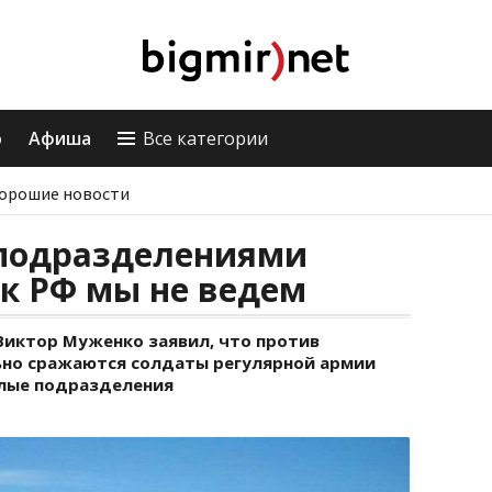
о
Афиша
Все категории
орошие новости
 подразделениями
к РФ мы не ведем
Виктор Муженко заявил, что против
ьно сражаются солдаты регулярной армии
елые подразделения