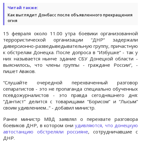
Читай также:
Как выглядит Донбасс после объявленного прекращения
огня
15 февраля около 11.00 утра боевики организованной
террористической организации “ДНР“ задержали
диверсионно-разведыведывательную группу, причастную
к обстрелам Донецка. После допроса в “Избушке“ - так у
них называется нынче здание СБУ Донецкой области -
выяснилось, что члены группы - граждане России“, -
пишет Аваков.
“Слушайте очередной перехваченный разговор
сепаратистов - это не пропаганда специально обученных
псевдожурналистов - это правда сегодняшнего дня:
“Дантист“ делится с товарищами “Борисом“ и “Лысым“
своим удивлением...“ - добавил министр.
Ранее министр МВД заявлял о перехвате разговора
боевиков ДНР, в котором они
удивляются, что донецкую
автостанцию обстреляли россияне
, сотрудничавшие с
ДНР.