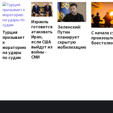
Израиль
готовится
Зеленский:
атаковать
Путин
Турция
С начала 
Иран,
планирует
призывает
произошло
если США
скрытую
к
боестолк
выйдут из
мобилизацию
мораторию
войны -
на удары
СМИ
по судам