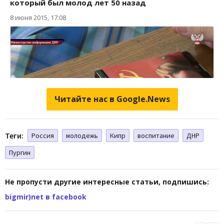
Читайте нас в Google.News
Теги:
Россия
молодежь
Кипр
воспитание
ДНР
Пургин
Не пропусти другие интересные статьи, подпишись:
bigmir)net в facebook