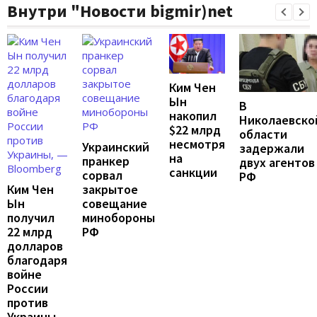
Внутри "Новости bigmir)net
Ким Чен
Ын
В
накопил
Николаевско
$22 млрд
области
несмотря
Украинский
задержали
на
пранкер
двух агентов
санкции
сорвал
РФ
Ким Чен
закрытое
Ын
совещание
получил
минобороны
22 млрд
РФ
долларов
благодаря
войне
России
против
Украины,