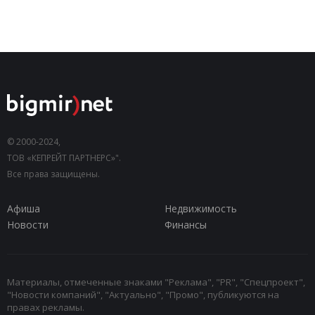
© 2000-2024,
ТОВ «КЕПРЕЙТ ПАРТНЕРС»".
Все права защищены.
Афиша
Недвижимость
Новости
Финансы
Материалы, отмеченные знаками "Реклама", "PR", "Спецпроект",
"Новости компаний", "Актуально", "Промо", публикуются на
правах рекламы.