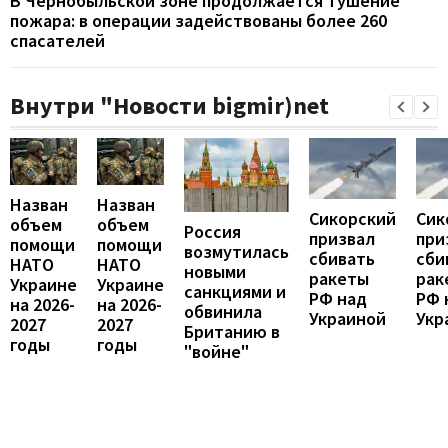
В Чернобыльской зоне продолжается тушение
пожара: в операции задействованы более 260
спасателей
Внутри "Новости bigmir)net
Назван
Назван
Сикорский
Сик
объем
объем
Россия
призвал
при
помощи
помощи
возмутилась
сбивать
сби
НАТО
НАТО
новыми
ракеты
рак
Украине
Украине
санкциями и
РФ над
РФ 
на 2026-
на 2026-
обвинила
Украиной
Укр
2027
2027
Британию в
годы
годы
"войне"