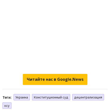
Читайте нас в Google.News
Теги:
Украина
Конституционный суд
децентрализация
ксу