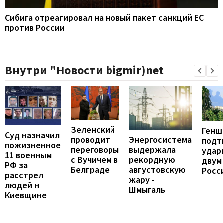
Сибига отреагировал на новый пакет санкций ЕС
против России
Внутри "Новости bigmir)net
Зеленский
Генш
Суд назначил
проводит
Энергосистема
подт
пожизненное
переговоры
выдержала
удар
11 военным
с Вучичем в
рекордную
двум
РФ за
Белграде
августовскую
Росс
расстрел
жару -
людей н
Шмыгаль
Киевщине