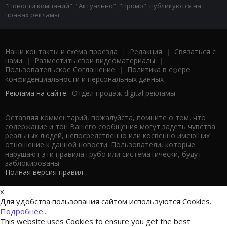
"Новости компаний", "Актуально", "Промо", публикуются на
правах рекламы.
Наши контакты и схема проезда
|
Редакция
|
Связаться с
нами
|
Разместить свои видеоматериалы
|
Пользовательское Соглашение
|
Политика в сфере
конфиденциальности и персональных данных
Реклама на сайте:
Отдел продаж digital рекламы
Оставляя комментарий, пожалуйста, помните о том, что
содержание и тон Вашего сообщения могут задеть чувства
реальных людей, непосредственно или косвенно имеющих
отношение к данной новости. Пользователи, которые
нарушают эти правила грубо или систематически, будут
заблокированы.
Полная версия правил
x
Для удобства пользования сайтом используются Cookies.
Подробнее...
This website uses Cookies to ensure you get the best