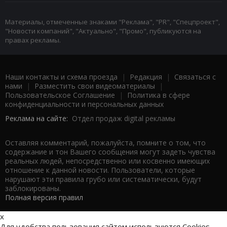
Материалы, отмеченные знаками "Реклама", "PR", "Спецпроект",
"Новости компаний", "Актуально", "Промо", публикуются на
правах рекламы.
Наши контакты и схема проезда
|
Редакция
|
Связаться с
нами
|
Разместить свои видеоматериалы
|
Пользовательское Соглашение
|
Политика в сфере
конфиденциальности и персональных данных
Реклама на сайте:
Отдел продаж digital рекламы
Оставляя комментарий, пожалуйста, помните о том, что
содержание и тон Вашего сообщения могут задеть чувства
реальных людей, непосредственно или косвенно имеющих
отношение к данной новости. Пользователи, которые
нарушают эти правила грубо или систематически, будут
заблокированы.
Полная версия правил
x
Для удобства пользования сайтом используются Cookies.