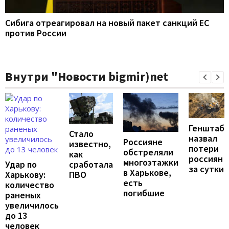
Сибига отреагировал на новый пакет санкций ЕС
против России
Внутри "Новости bigmir)net
Генштаб
Стало
назвал
Россияне
известно,
потери
обстреляли
как
россиян
многоэтажки
Удар по
сработала
за сутки
в Харькове,
Харькову:
ПВО
есть
количество
погибшие
раненых
увеличилось
до 13
человек