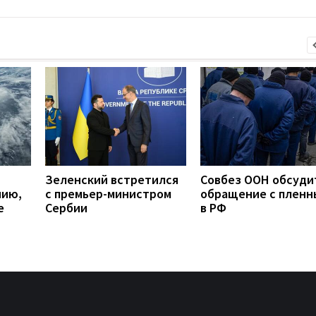
Зеленский встретился
Совбез ООН обсуди
нию,
с премьер-министром
обращение с плен
е
Сербии
в РФ