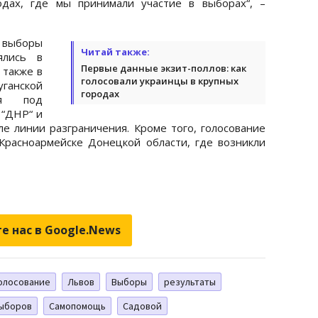
одах, где мы принимали участие в выборах“, –
 выборы
Читай также:
ялись в
Первые данные экзит-поллов: как
 также в
голосовали украинцы в крупных
ганской
городах
ся под
 “ДНР“ и
ле линии разграничения. Кроме того, голосование
Красноармейске Донецкой области, где возникли
е нас в Google.News
олосование
Львов
Выборы
результаты
выборов
Самопомощь
Садовой