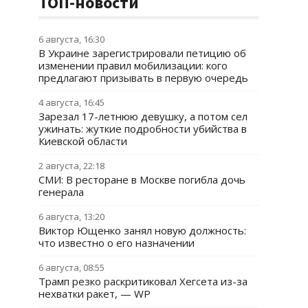
ТОП-новости
6 августа, 16:30
В Украине зарегистрировали петицию об
изменении правил мобилизации: кого
предлагают призывать в первую очередь
4 августа, 16:45
Зарезал 17-летнюю девушку, а потом сел
ужинать: жуткие подробности убийства в
Киевской области
2 августа, 22:18
СМИ: В ресторане в Москве погибла дочь
генерала
6 августа, 13:20
Виктор Ющенко занял новую должность:
что известно о его назначении
6 августа, 08:55
Трамп резко раскритиковал Хегсета из-за
нехватки ракет, — WP