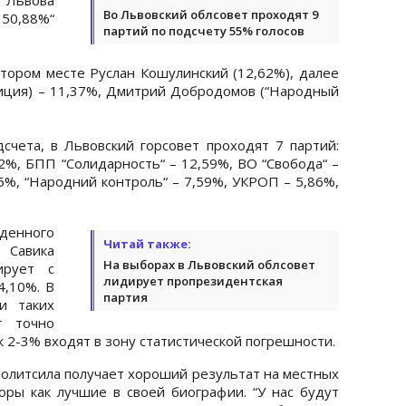
Во Львовский облсовет проходят 9
 50,88%“
партий по подсчету 55% голосов
втором месте Руслан Кошулинский (12,62%), далее
иция) – 11,37%, Дмитрий Добродомов (“Народный
счета, в Львовский горсовет проходят 7 партий:
%, БПП “Солидарность“ – 12,59%, ВО “Свобода“ –
35%, “Народний контроль“ – 7,59%, УКРОП – 5,86%,
еденного
Читай также:
 Савика
На выборах в Львовский облсовет
ирует с
лидирует пропрезидентская
4,10%. В
партия
и таких
т точно
ак 2-3% входят в зону статистической погрешности.
 политсила получает хороший результат на местных
ры как лучшие в своей биографии. “У нас будут