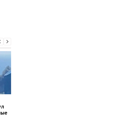
В Киеве увеличилось
В ТЦК в Житомирско
ул
число погибших в
области скончался 4
ные
результате обстрела 5
летний
августа
военнообязанный:
начато расследован