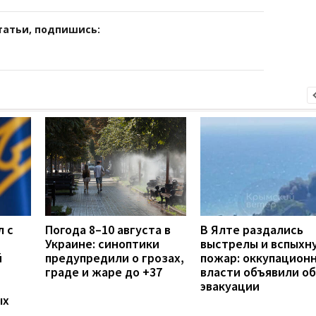
татьи, подпишись:
л с
Погода 8–10 августа в
В Ялте раздались
Украине: синоптики
выстрелы и вспыхн
й
предупредили о грозах,
пожар: оккупацион
граде и жаре до +37
власти объявили об
эвакуации
ых