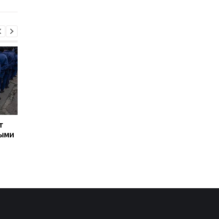
т
Турция ограничила
Марганец: премьер
ными
движение судов в
сообщил о кадровых
Черное море из-за атак
решениях после ава
на водопроводе