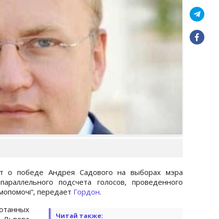
ет о победе Андрея Садового на выборах мэра
араллельного подсчета голосов, проведенного
мопомочі“, передает
Гордон
.
отанных
Читай также:
 Львова