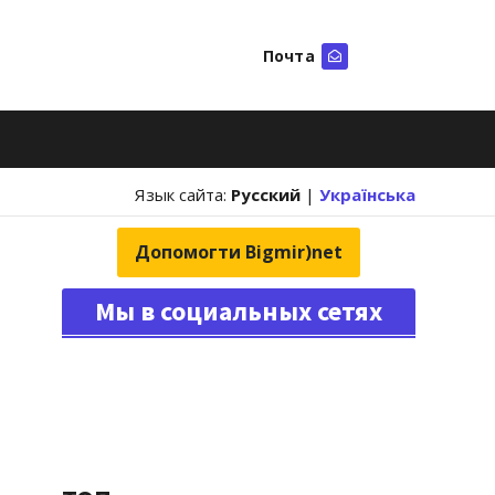
Почта
Искать
Язык сайта:
Русский
|
Українська
Допомогти Bigmir)net
Мы в социальных сетях