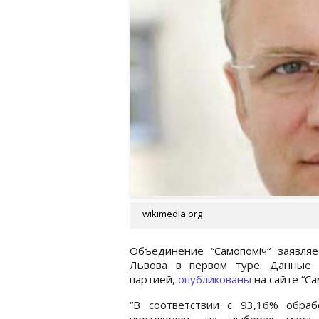
wikimedia.org
Объединение “Самопоміч“ заявля
Львова в первом туре. Данные п
партией,
опубликованы
на сайте “Са
“В соответствии с 93,16% обраб
протоколов, на выборах мэра