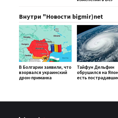
Внутри "Новости bigmir)net
В Болгарии заявили, что
Тайфун Дельфин
взорвался украинский
обрушился на Япо
дрон-приманка
есть пострадавши