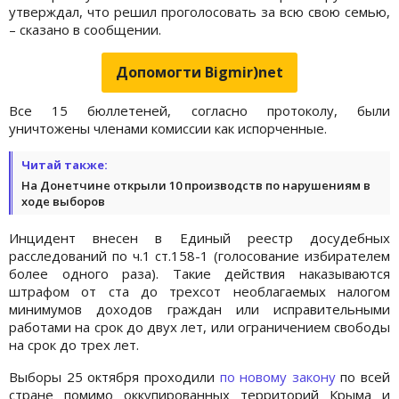
утверждал, что решил проголосовать за всю свою семью,
– сказано в сообщении.
Допомогти Bigmir)net
Все 15 бюллетеней, согласно протоколу, были
уничтожены членами комиссии как испорченные.
Читай также:
На Донетчине открыли 10 производств по нарушениям в
ходе выборов
Инцидент внесен в Единый реестр досудебных
расследований по ч.1 ст.158-1 (голосование избирателем
более одного раза). Такие действия наказываются
штрафом от ста до трехсот необлагаемых налогом
минимумов доходов граждан или исправительными
работами на срок до двух лет, или ограничением свободы
на срок до трех лет.
Выборы 25 октября проходили
по новому закону
по всей
стране помимо оккупированных территорий Крыма и