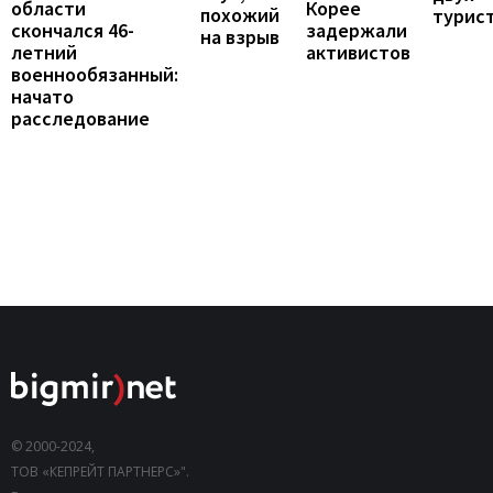
области
Корее
похожий
турис
скончался 46-
задержали
на взрыв
летний
активистов
военнообязанный:
начато
расследование
© 2000-2024,
ТОВ «КЕПРЕЙТ ПАРТНЕРС»".