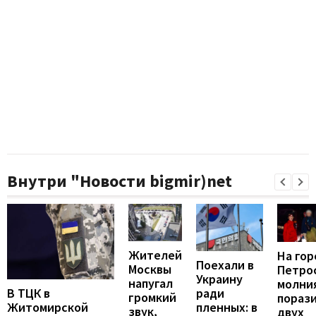
Внутри "Новости bigmir)net
Жителей
На гор
Поехали в
Москвы
Петро
Украину
напугал
молни
В ТЦК в
ради
громкий
пораз
Житомирской
пленных: в
звук,
двух