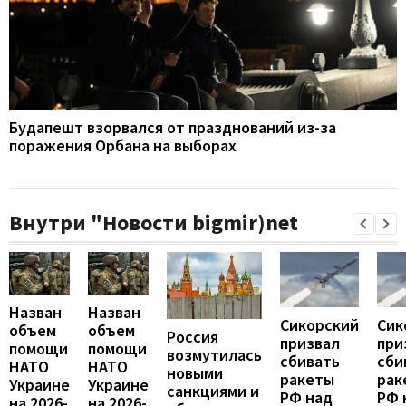
Будапешт взорвался от празднований из-за
поражения Орбана на выборах
Внутри "Новости bigmir)net
Назван
Назван
Сикорский
Сик
объем
объем
Россия
призвал
при
помощи
помощи
возмутилась
сбивать
сби
НАТО
НАТО
новыми
ракеты
рак
Украине
Украине
санкциями и
РФ над
РФ 
на 2026-
на 2026-