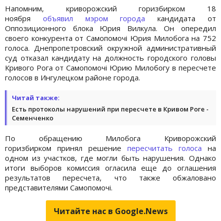
Напомним, криворожский горизбирком 18
ноября
объявил мэром города
кандидата от
Оппозиционного блока Юрия Вилкула. Он опередил
своего конкурента от Самопомочі Юрия Милобога на 752
голоса. Днепропетровский окружной административный
суд отказал кандидату на должность городского головы
Кривого Рога от Самопомочі Юрию Милобогу в пересчете
голосов в Ингулецком районе города.
Читай также:
Есть протоколы нарушений при пересчете в Кривом Роге -
Семенченко
По обращению Милобога Криворожский
горизбирком принял решение
пересчитать голоса
на
одном из участков, где могли быть нарушения. Однако
итоги выборов комиссия огласила еще до оглашения
результатов пересчета, что также обжаловано
представителями Самопомочі.
Читайте нас в Google.News