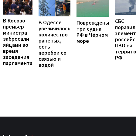
В Косово
СБС
В Одессе
Повреждены
премьер-
поразил
увеличилось
три судна
министра
элемен
количество
РФ в Чёрном
забросали
российс
раненых,
море
яйцами во
ПВО на
есть
время
террит
перебои со
заседания
РФ
связью и
парламента
водой