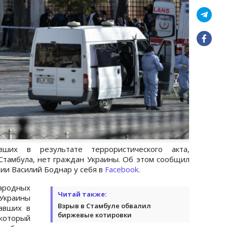
ших в результате террористического акта,
тамбула, нет граждан Украины. Об этом сообщил
ии Василий Боднар у себя в
Facebook
.
ародных
Читай также:
 Украины
Взрыв в Стамбуле обвалил
авших в
биржевые котировки
который