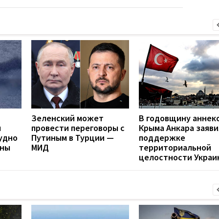
Зеленский может
В годовщину аннек
л
провести переговоры с
Крыма Анкара заяви
удно
Путиным в Турции —
поддержке
ины
МИД
территориальной
целостности Украи