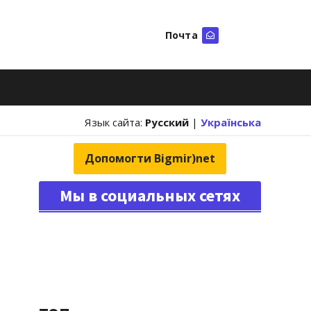
Почта
Искать
Язык сайта:
Русский
|
Українська
Допомогти Bigmir)net
Мы в социальных сетях