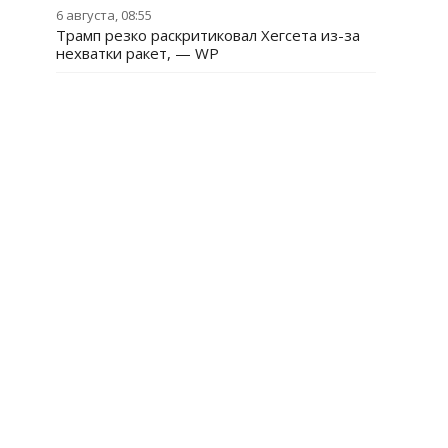
6 августа, 08:55
Трамп резко раскритиковал Хегсета из-за
нехватки ракет, — WP