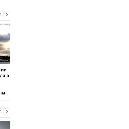
сии
Иран второй раз за
Рютте заявил, что
ла о
неделю запустил
инцидент с иранско
баллистическую ракету
ракетой не является
в направлении Турции
основанием для ста
ны
5 НАТО