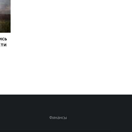
ись
В Киевской области
ЕС запускает аналог
сти
ухудшилось качество
Starlink для обороны
воздуха: где самая
плохая ситуация
Финансы