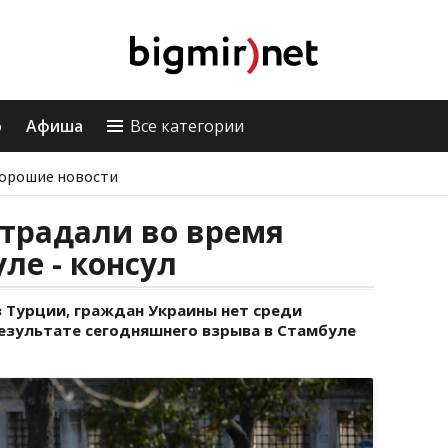
о
Афиша
Все категории
орошие новости
страдали во время
ле - консул
в Турции, граждан Украины нет среди
езультате сегодняшнего взрыва в Стамбуле