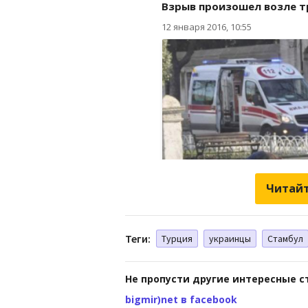
Читайт
Теги:
Турция
украинцы
Стамбул
Не пропусти другие интересные с
bigmir)net в facebook