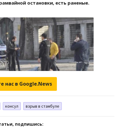
е нас в Google.News
консул
взрыв в стамбуле
татьи, подпишись: