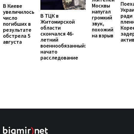
Поех
Москвы
В Киеве
Укра
напугал
увеличилось
В ТЦК в
ради
громкий
число
Житомирской
пленн
звук,
погибших в
области
Коре
похожий
результате
скончался 46-
заде
на взрыв
обстрела 5
летний
акти
августа
военнообязанный:
начато
расследование