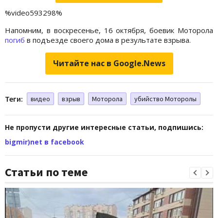
%video593298%
Напомним, в воскресенье, 16 октября, боевик Моторола
погиб
в подъезде своего дома в результате взрыва.
Читайте нас в Google.News
Теги:
видео
взрыв
Моторола
убийство Моторолы
Не пропусти другие интересные статьи, подпишись:
bigmir)net в facebook
Статьи по теме