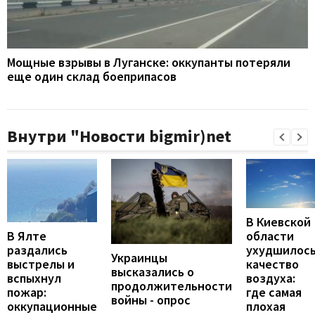
Мощные взрывы в Луганске: оккупанты потеряли
еще один склад боеприпасов
Внутри "Новости bigmir)net
В Киевской
В Ялте
области
раздались
ухудшилос
Украинцы
выстрелы и
качество
высказались о
вспыхнул
воздуха:
продолжительности
пожар:
где самая
войны - опрос
оккупационные
плохая