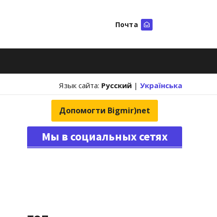
Почта
Искать
Язык сайта:
Русский
|
Українська
Допомогти Bigmir)net
Мы в социальных сетях