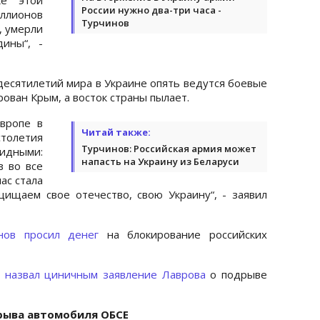
России нужно два-три часа -
иллионов
Турчинов
, умерли
ины“, -
десятилетий мира в Украине опять ведутся боевые
рован Крым, а восток страны пылает.
вропе в
Читай также:
столетия
Турчинов: Российская армия может
идными:
напасть на Украину из Беларуси
в во все
ас стала
ищаем свое отечество, свою Украину“, - заявил
нов просил денег
на блокирование российских
 назвал циничным заявление Лаврова
о подрыве
рыва автомобиля ОБСЕ