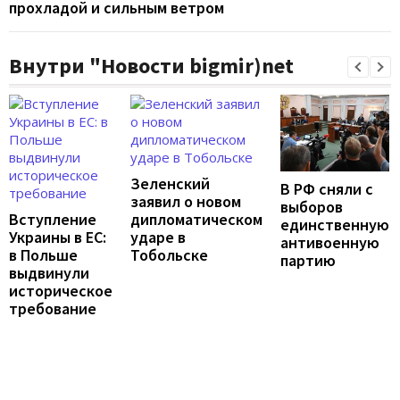
прохладой и сильным ветром
Внутри "Новости bigmir)net
Зеленский
В РФ сняли с
заявил о новом
выборов
Вступление
дипломатическом
единственную
Украины в ЕС:
ударе в
антивоенную
в Польше
Тобольске
партию
выдвинули
историческое
требование