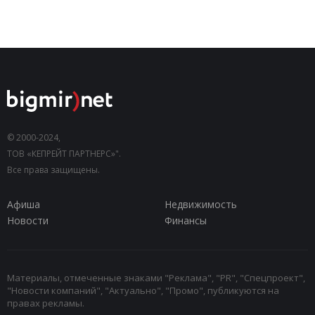
© 2000-2024,
ТОВ «КЕПРЕЙТ ПАРТНЕРС»".
Все права защищены.
Афиша
Недвижимость
Новости
Финансы
Материалы, отмеченные знаками "Реклама", "PR", "Спецпроект",
"Новости компаний", "Актуально", "Промо", публикуются на
правах рекламы.